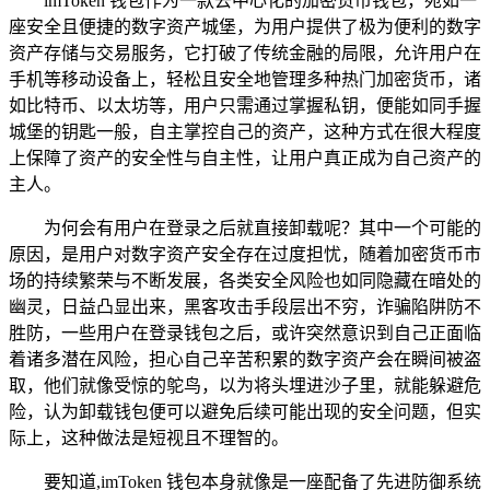
imToken 钱包作为一款去中心化的加密货币钱包，宛如一
座安全且便捷的数字资产城堡，为用户提供了极为便利的数字
资产存储与交易服务，它打破了传统金融的局限，允许用户在
手机等移动设备上，轻松且安全地管理多种热门加密货币，诸
如比特币、以太坊等，用户只需通过掌握私钥，便能如同手握
城堡的钥匙一般，自主掌控自己的资产，这种方式在很大程度
上保障了资产的安全性与自主性，让用户真正成为自己资产的
主人。
为何会有用户在登录之后就直接卸载呢？其中一个可能的
原因，是用户对数字资产安全存在过度担忧，随着加密货币市
场的持续繁荣与不断发展，各类安全风险也如同隐藏在暗处的
幽灵，日益凸显出来，黑客攻击手段层出不穷，诈骗陷阱防不
胜防，一些用户在登录钱包之后，或许突然意识到自己正面临
着诸多潜在风险，担心自己辛苦积累的数字资产会在瞬间被盗
取，他们就像受惊的鸵鸟，以为将头埋进沙子里，就能躲避危
险，认为卸载钱包便可以避免后续可能出现的安全问题，但实
际上，这种做法是短视且不理智的。
要知道,imToken 钱包本身就像是一座配备了先进防御系统