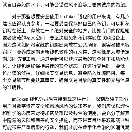
就盲目弃船的水手，可能会错过风平浪静后驶向彼岸的希望。
对于那些想要安全使用 imToken 钱包的用户来说，有几点
建议值得认真参考，一定要妥善保存好自己的私钥，可以将私
钥写在纸上，存放在一个绝对安全的地方，比如专门的保险箱
或者隐蔽的私人空间，要坚决避免将私钥存储在联网设备上，
因为这就如同将宝藏的钥匙随意放在公共场所，很容易被黑客
窃取，要养成定期更新钱包软件的好习惯，这就像是为城堡定
期加固防御工事，通过更新可以获取最新的安全补丁和功能优
化，让钱包始终保持最佳的安全状态，在进行交易时，要像一
位严谨的侦探，仔细核实交易信息，避免陷入诈骗陷阱，每一
个交易细节都要认真审查，确保交易对象的真实性和交易信息
的准确性。
imToken 钱包登录后直接卸载这种行为，深刻反映了部分
用户对数字资产安全和市场风险的认知不足，我们应该以理性
和科学的态度来对待加密货币以及钱包的使用，要充分了解其
中隐藏的风险和完善的安全措施，而不是盲目地采取卸载这种
可能带来严重后果的行动，我们才能在数字化金融的汹涌浪潮