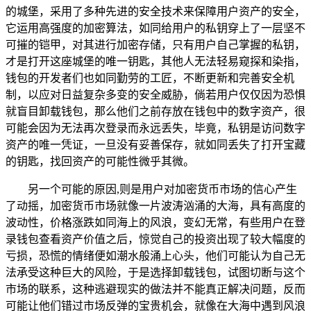
的城堡，采用了多种先进的安全技术来保障用户资产的安全，
它运用高强度的加密算法，如同给用户的私钥穿上了一层坚不
可摧的铠甲，对其进行加密存储，只有用户自己掌握的私钥，
才是打开这座城堡的唯一钥匙，其他人无法轻易窥探和染指，
钱包的开发者们也如同勤劳的工匠，不断更新和完善安全机
制，以应对日益复杂多变的安全威胁，倘若用户仅仅因为恐惧
就盲目卸载钱包，那么他们之前存放在钱包中的数字资产，很
可能会因为无法再次登录而永远丢失，毕竟，私钥是访问数字
资产的唯一凭证，一旦没有妥善保存，就如同丢失了打开宝藏
的钥匙，找回资产的可能性微乎其微。
另一个可能的原因,则是用户对加密货币市场的信心产生
了动摇，加密货币市场就像一片波涛汹涌的大海，具有高度的
波动性，价格涨跌如同海上的风浪，变幻无常，有些用户在登
录钱包查看资产价值之后，惊觉自己的投资出现了较大幅度的
亏损，恐慌的情绪便如潮水般涌上心头，他们可能认为自己无
法承受这种巨大的风险，于是选择卸载钱包，试图切断与这个
市场的联系，这种逃避现实的做法并不能真正解决问题，反而
可能让他们错过市场反弹的宝贵机会，就像在大海中遇到风浪