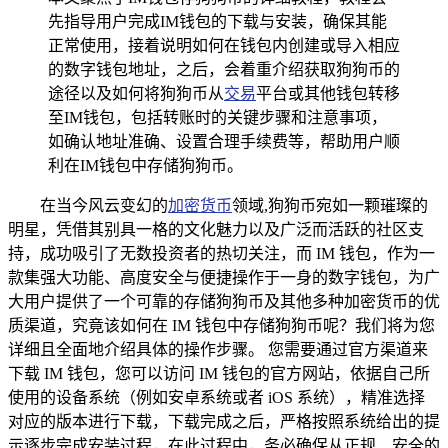
先指导用户完成IM钱包的下载与安装，确保其能
正常使用，接着说明如何在钱包内创建或导入相应
的数字钱包地址，之后，会着重介绍获取狗狗币的
途径以及如何将狗狗币从
交易
平台或其他钱包转移
至IM钱包，包括转账时的关键步骤和注意事项，
如确认地址准确、设置合理手续费等，帮助用户顺
利在IM钱包中存储狗狗币。
在当今风云变幻的
加密货币
领域,狗狗币宛如一颗璀璨的
明星，凭借其别具一格的文化魅力以及广泛而活跃的社区支
持，成功吸引了无数投资者的热切关注，而 IM 钱包，作为一
款集强大功能、高度安全与便捷操作于一身的数字钱包，为广
大用户提供了一个可靠的存储狗狗币及其他多种加密货币的优
质渠道，究竟该如何在 IM 钱包中存储狗狗币呢？我们将为您
详细且全面地介绍具体的操作步骤。 您需要通过官方渠道来
下载 IM 钱包，您可以访问 IM 钱包的官方网站，依据自己所
使用的设备系统（例如安卓系统或者 iOS 系统），精准选择
对应的版本进行下载，下载完成之后，严格按照系统给出的提
示逐步完成安装过程，在此过程中，务必确保从正规、安全的