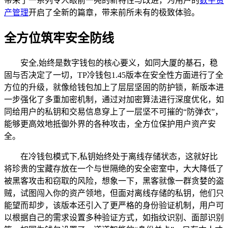
带来了一系列令人眼前一亮的新特性与改进，为用户的
数字资
产管理
开启了全新的篇章，带来前所未有的极致体验。
全方位筑牢安全防线
安全,始终是数字钱包的核心要义，如同大厦的基石，稳
固与否决定了一切，TP冷钱包1.45版本在安全性方面进行了全
方位的升级，就像给钱包加上了层层坚固的防护锁，新版本进
一步强化了多重加密机制，通过对加密算法进行深度优化，如
同给用户的私钥和交易信息穿上了一层坚不可摧的“防弹衣”，
能够更高效地抵御外界的各种攻击，全方位保护用户资产安
全。
在冷钱包模式下,私钥始终处于离线存储状态，这就好比
将珍贵的宝藏存放在一个与世隔绝的安全密室中，大大降低了
被黑客攻击和窃取的风险，想象一下，黑客就像一群贪婪的盗
贼，试图闯入你的资产领地，但面对离线存储的私钥，他们只
能望而却步，该版本还引入了更严格的身份验证机制，用户可
以根据自己的需求设置多种验证方式，如指纹识别、面部识别