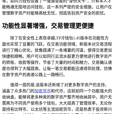
等，如同为钱包设置了一道道智能的“身份关卡”，只有本人才
能畅通无阻地访问钱包，这一系列严密的安全措施，让用户在
管理数字资产时能够高枕无忧，彻底告别资产安全的担忧。
功能性显著增强，交易管理更便捷
除了在安全性上表现卓越,TP冷钱包1.45版本在功能性方
面也实现了显著的飞跃，在交易功能领域，新版本对交易流程
进行了精心优化，就像疏通了一条堵塞的河道，使得交易更加
快捷和顺畅，用户可以如同行云流水般更方便地进行数字资产
的转账、收款等操作，节省了大量的时间和精力，交易确认速
度也得到了大幅提高，让每一笔交易都能迅速得到处理，仿佛
在数字资产的高速公路上一路畅行。
值得一提的是,该版本还新增了对更多数字资产的支持，
涵盖了众多热门的
加密货币
和代币，这就如同一个功能强大的
收纳盒，能够将更多种类的数字资产整齐地收纳其中，用户无
需再为不同资产使用多个钱包，大大提高了管理效率，无论你
是持有比特币、以太坊等主流加密货币，还是热衷于投资新兴