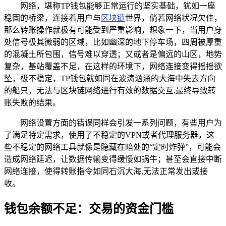
网络，堪称TP钱包能够正常运行的坚实基础，犹如一座
稳固的桥梁，连接着用户与
区块链
世界，倘若网络状况欠佳，
那么转账操作就极有可能受到严重影响，想象一下，当用户身
处信号极其微弱的区域，比如幽深的地下停车场，四周被厚重
的混凝土所包围，信号难以穿透；又或者是偏远的山区，地势
复杂，基站覆盖不足，在这样的环境下，网络连接变得摇摇欲
坠，极不稳定，TP钱包就如同在波涛汹涌的大海中失去方向
的船只，无法与区块链网络进行有效的数据交互,最终导致转
账失败的结果。
网络设置方面的错误同样会引发一系列问题，有些用户为
了满足特定需求，使用了不稳定的VPN或者代理服务器，这
些不稳定的网络工具就像是隐藏在暗处的“定时炸弹”，可能会
造成网络延迟，让数据传输变得缓慢如蜗牛；甚至会直接中断
网络连接，使得转账指令如同石沉大海,无法正常发出或接
收。
钱包余额不足：交易的资金门槛