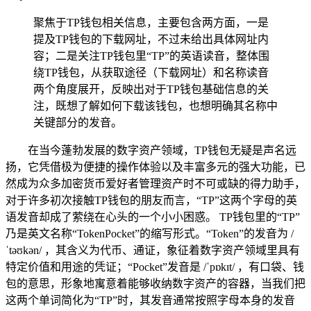
聚焦于TP钱包相关信息，主要包含两方面，一是
提及TP钱包的下载网址，不过未给出具体网址内
容；二是关注TP钱包里“TP”的英语读音，整体围
绕TP钱包，从获取途径（下载网址）和名称读音
两个角度展开，反映出对于TP钱包基础信息的关
注，既想了解如何下载该钱包，也想明确其名称中
关键部分的发音。
在当今蓬勃发展的数字资产领域，TP钱包无疑是声名远
扬，它凭借极为便捷的操作体验以及丰富多元的强大功能，已
然成为众多加密货币爱好者管理资产时不可或缺的得力助手，
对于许多初次接触TP钱包的朋友而言，“TP”这两个字母的英
语发音却成了萦绕在心头的一个小小困惑。 TP钱包里的“TP”
乃是英文名称“TokenPocket”的缩写形式。“Token”的发音为 /
ˈtəʊkən/ ，其含义为代币、通证，象征着数字资产领域里具有
特定价值和用途的凭证；“Pocket”发音是 /ˈpɒkɪt/ ，有口袋、钱
包的意思，形象地寓意着能够收纳数字资产的容器，当我们把
这两个单词简化为“TP”时，其发音通常按照字母本身的发音