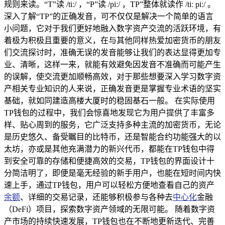
规则来读。“T”读 /tiː/ ，“P”读 /piː/ ，TP”整体就读作 /tiː piː/ 。
深入了解“TP”的正确发音，可不仅仅是解决一个简单的语言
小问题，它对于我们更好地融入数字资产交流的活跃环境，有
着极为积极且重要的意义，在与其他同样热爱加密货币的朋友
们交流探讨时，准确无误的发音能够让我们的表达显得更加专
业、清晰，这样一来，就能有效避免因发音不准确而可能产生
的误解，使交流更加顺畅高效，对于那些想要深入学习数字资
产相关专业知识的人来说，正确发音更是掌握专业术语的坚实
基础，就如同建造高楼大厦时的稳固基石一般。 在实际使用
TP钱包的过程中，我们会惊喜地发现它为用户提供了丰富多
样、贴心周到的服务，它广泛支持多种主流的加密货币，无论
是历史悠久、备受瞩目的比特币，还是智能合约功能强大的以
太坊，亦或是其他充满潜力的新兴代币，都能在TP钱包中得
到安全可靠的存储和便捷高效的交易，TP钱包的界面设计十
分简洁明了，即便是毫无经验的新手用户，也能在短时间内快
速上手，通过TP钱包，用户可以轻松方便地查看自己的资产
余额
、详细的交易记录，还能够积极参与各种去
中心化
金融
（DeFi）项目，探索数字资产领域的无限可能。 随着数字资
产市场的持续快速发展，TP钱包也在不断地更新迭代、完善