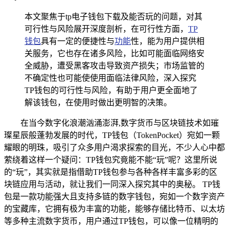
本文聚焦于tp电子钱包下载及能否玩的问题，对其
可行性与风险展开深度剖析，在可行性方面，
TP
钱包
具有一定的便捷性与
功能
性，能为用户提供相
关服务，它也存在诸多风险，比如可能面临网络安
全威胁，遭受黑客攻击导致资产损失；市场监管的
不确定性也可能使使用面临法律风险，深入探究
TP钱包的可行性与风险，有助于用户更全面地了
解该钱包，在使用时做出更明智的决策。
在当今数字化浪潮汹涌澎湃,数字货币与区块链技术如璀
璨星辰般蓬勃发展的时代，TP钱包（TokenPocket）宛如一颗
耀眼的明珠，吸引了众多用户渴求探索的目光，不少人心中都
萦绕着这样一个疑问：TP钱包究竟能不能“玩”呢？这里所说
的“玩”，其实就是指借助TP钱包参与各种各样丰富多彩的区
块链应用与活动，就让我们一同深入探究其中的奥秘。 TP钱
包是一款功能强大且支持多链的数字钱包，宛如一个数字资产
的宝藏库，它拥有极为丰富的功能，能够存储比特币、以太坊
等多种主流数字货币，用户通过TP钱包，可以像一位精明的