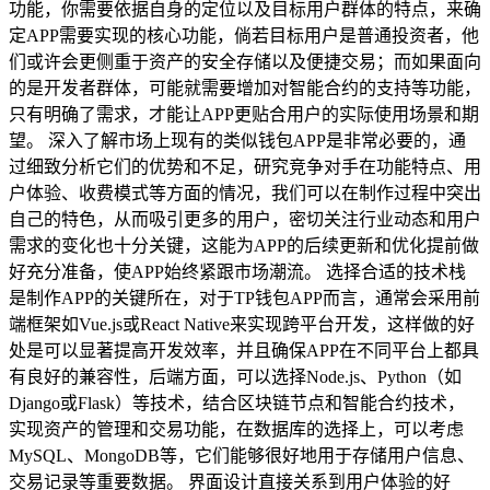
功能，你需要依据自身的定位以及目标用户群体的特点，来确
定APP需要实现的核心功能，倘若目标用户是普通投资者，他
们或许会更侧重于资产的安全存储以及便捷交易；而如果面向
的是开发者群体，可能就需要增加对智能合约的支持等功能，
只有明确了需求，才能让APP更贴合用户的实际使用场景和期
望。 深入了解市场上现有的类似钱包APP是非常必要的，通
过细致分析它们的优势和不足，研究竞争对手在功能特点、用
户体验、收费模式等方面的情况，我们可以在制作过程中突出
自己的特色，从而吸引更多的用户，密切关注行业动态和用户
需求的变化也十分关键，这能为APP的后续更新和优化提前做
好充分准备，使APP始终紧跟市场潮流。 选择合适的技术栈
是制作APP的关键所在，对于TP钱包APP而言，通常会采用前
端框架如Vue.js或React Native来实现跨平台开发，这样做的好
处是可以显著提高开发效率，并且确保APP在不同平台上都具
有良好的兼容性，后端方面，可以选择Node.js、Python（如
Django或Flask）等技术，结合区块链节点和智能合约技术，
实现资产的管理和交易功能，在数据库的选择上，可以考虑
MySQL、MongoDB等，它们能够很好地用于存储用户信息、
交易记录等重要数据。 界面设计直接关系到用户体验的好