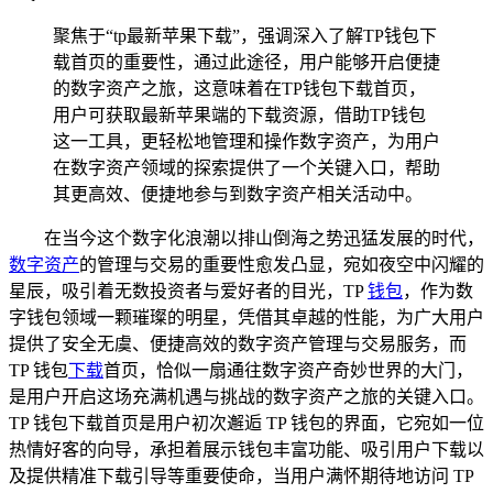
聚焦于“tp最新苹果下载”，强调深入了解TP钱包下
载首页的重要性，通过此途径，用户能够开启便捷
的数字资产之旅，这意味着在TP钱包下载首页，
用户可获取最新苹果端的下载资源，借助TP钱包
这一工具，更轻松地管理和操作数字资产，为用户
在数字资产领域的探索提供了一个关键入口，帮助
其更高效、便捷地参与到数字资产相关活动中。
在当今这个数字化浪潮以排山倒海之势迅猛发展的时代，
数字资产
的管理与交易的重要性愈发凸显，宛如夜空中闪耀的
星辰，吸引着无数投资者与爱好者的目光，TP
钱包
，作为数
字钱包领域一颗璀璨的明星，凭借其卓越的性能，为广大用户
提供了安全无虞、便捷高效的数字资产管理与交易服务，而
TP 钱包
下载
首页，恰似一扇通往数字资产奇妙世界的大门，
是用户开启这场充满机遇与挑战的数字资产之旅的关键入口。
TP 钱包下载首页是用户初次邂逅 TP 钱包的界面，它宛如一位
热情好客的向导，承担着展示钱包丰富功能、吸引用户下载以
及提供精准下载引导等重要使命，当用户满怀期待地访问 TP