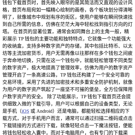
钱包下载首页时，首先映入眼帘的是其简洁而又直观的设计风
格，首页布局宛如一幅精心绘制的画卷，各个板块划分得清晰
明了，就像城市中规划有序的街区，使用户能够在瞬间快速找
到自己所需的信息，仿佛在茫茫大海中轻松找到指引方向的灯
塔。 在首页的显著位置，通常会如同舞台上的主角一般，精
彩展示 TP 钱包的主要功能和独特特点，它就像一个功能强大
的收纳盒，支持多种数字资产的存储，其中包括比特币、以太
坊等主流加密货币，用户无需再像以往那样在多个钱包之间疲
于奔命地切换，只需在这一个钱包中，就能轻松管理不同类型
的数字资产，极大地提高了管理效率，仿佛为用户的数字资产
管理开启了一条高速公路，TP 钱包还构建了一个安全可靠的
交易环境，采用了先进的加密技术和多重安全防护机制，就像
为用户的数字资产筑起了一座坚不可摧的堡垒，全方位保障用
户数字资产的安全。 除了功能展示，TP 钱包下载首页还会提
供细致入微的下载引导，用户可以根据自己的设备类型，无论
是手机（
iOS
或 Android）还是电脑，都能轻松选择相应的下
载方式，对于手机用户而言，通常可以通过扫描二维码或点击
下载链接的方式进行下载，就像轻轻点击一下魔法按钮，便能
将钱包轻松收入囊中，而对于电脑用户，也有专门的下载渠