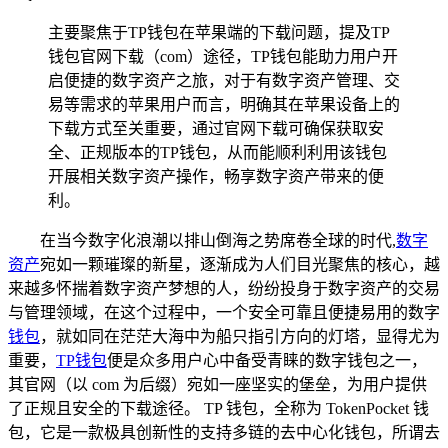
主要聚焦于TP钱包在苹果端的下载问题，提及TP
钱包官网下载（com）途径，TP钱包能助力用户开
启便捷的数字资产之旅，对于有数字资产管理、交
易等需求的苹果用户而言，明确其在苹果设备上的
下载方式至关重要，通过官网下载可确保获取安
全、正规版本的TP钱包，从而能顺利利用该钱包
开展相关数字资产操作，畅享数字资产带来的便
利。
在当今数字化浪潮以排山倒海之势席卷全球的时代,
数字
资产
宛如一颗璀璨的新星，逐渐成为人们目光聚焦的核心，越
来越多怀揣着数字资产梦想的人，纷纷投身于数字资产的交易
与管理领域，在这个过程中，一个安全可靠且便捷易用的数字
钱包
，就如同在茫茫大海中为船只指引方向的灯塔，显得尤为
重要，
TP钱包
便是众多用户心中备受青睐的数字钱包之一，
其官网（以 com 为后缀）宛如一座坚实的堡垒，为用户提供
了正规且安全的下载途径。 TP 钱包，全称为 TokenPocket 钱
包，它是一款极具创新性的支持多链的去中心化钱包，所谓去