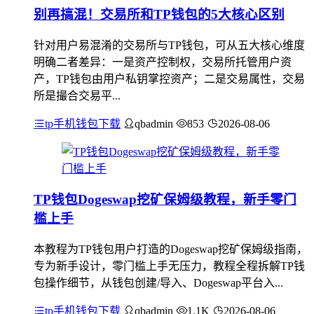
别再搞混！交易所和TP钱包的5大核心区别
针对用户易混淆的交易所与TP钱包，可从五大核心维度
明确二者差异：一是资产控制权，交易所托管用户资
产，TP钱包由用户私钥掌控资产；二是交易属性，交易
所是撮合交易平...
tp手机钱包下载
qbadmin
853
2026-08-06
TP钱包Dogeswap挖矿保姆级教程，新手零门
槛上手
本教程为TP钱包用户打造的Dogeswap挖矿保姆级指南，
专为新手设计，零门槛上手无压力，教程全程拆解TP钱
包操作细节，从钱包创建/导入、Dogeswap平台入...
tp手机钱包下载
qbadmin
1.1K
2026-08-06