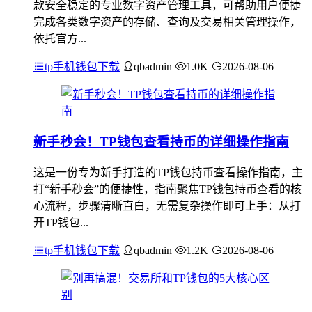
款安全稳定的专业数字资产管理工具，可帮助用户便捷
完成各类数字资产的存储、查询及交易相关管理操作，
依托官方...
tp手机钱包下载
qbadmin
1.0K
2026-08-06
新手秒会！TP钱包查看持币的详细操作指南
这是一份专为新手打造的TP钱包持币查看操作指南，主
打“新手秒会”的便捷性，指南聚焦TP钱包持币查看的核
心流程，步骤清晰直白，无需复杂操作即可上手：从打
开TP钱包...
tp手机钱包下载
qbadmin
1.2K
2026-08-06