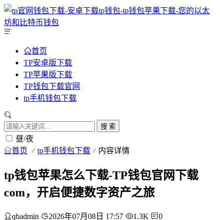
首页
TP安卓版下载
TP苹果版下载
TP钱包下载官网
tp手机钱包下载
搜 索
昼/夜
首页
tp手机钱包下载
内容详情
tp钱包苹果怎么下载-TP钱包官网下载
com，开启便捷数字资产之旅
qbadmin
2026年07月08日 17:57
1.3K
0