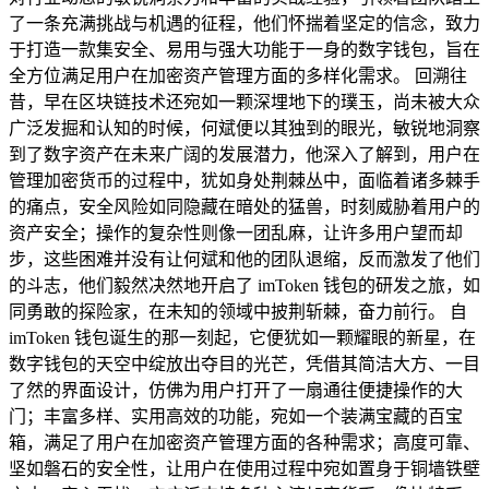
了一条充满挑战与机遇的征程，他们怀揣着坚定的信念，致力
于打造一款集安全、易用与强大功能于一身的数字钱包，旨在
全方位满足用户在加密资产管理方面的多样化需求。 回溯往
昔，早在区块链技术还宛如一颗深埋地下的璞玉，尚未被大众
广泛发掘和认知的时候，何斌便以其独到的眼光，敏锐地洞察
到了数字资产在未来广阔的发展潜力，他深入了解到，用户在
管理加密货币的过程中，犹如身处荆棘丛中，面临着诸多棘手
的痛点，安全风险如同隐藏在暗处的猛兽，时刻威胁着用户的
资产安全；操作的复杂性则像一团乱麻，让许多用户望而却
步，这些困难并没有让何斌和他的团队退缩，反而激发了他们
的斗志，他们毅然决然地开启了 imToken 钱包的研发之旅，如
同勇敢的探险家，在未知的领域中披荆斩棘，奋力前行。 自
imToken 钱包诞生的那一刻起，它便犹如一颗耀眼的新星，在
数字钱包的天空中绽放出夺目的光芒，凭借其简洁大方、一目
了然的界面设计，仿佛为用户打开了一扇通往便捷操作的大
门；丰富多样、实用高效的功能，宛如一个装满宝藏的百宝
箱，满足了用户在加密资产管理方面的各种需求；高度可靠、
坚如磐石的安全性，让用户在使用过程中宛如置身于铜墙铁壁