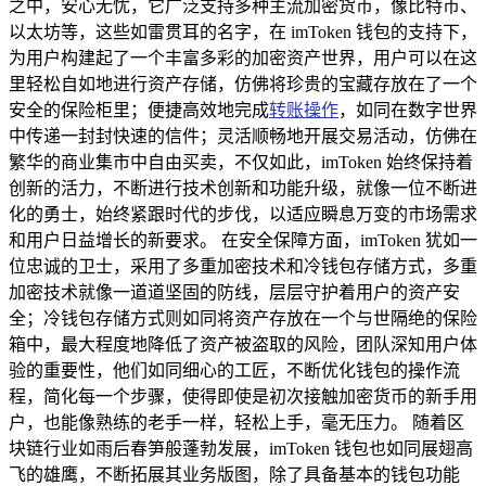
之中，安心无忧，它广泛支持多种主流加密货币，像比特币、
以太坊等，这些如雷贯耳的名字，在 imToken 钱包的支持下，
为用户构建起了一个丰富多彩的加密资产世界，用户可以在这
里轻松自如地进行资产存储，仿佛将珍贵的宝藏存放在了一个
安全的保险柜里；便捷高效地完成
转账操作
，如同在数字世界
中传递一封封快速的信件；灵活顺畅地开展交易活动，仿佛在
繁华的商业集市中自由买卖，不仅如此，imToken 始终保持着
创新的活力，不断进行技术创新和功能升级，就像一位不断进
化的勇士，始终紧跟时代的步伐，以适应瞬息万变的市场需求
和用户日益增长的新要求。 在安全保障方面，imToken 犹如一
位忠诚的卫士，采用了多重加密技术和冷钱包存储方式，多重
加密技术就像一道道坚固的防线，层层守护着用户的资产安
全；冷钱包存储方式则如同将资产存放在一个与世隔绝的保险
箱中，最大程度地降低了资产被盗取的风险，团队深知用户体
验的重要性，他们如同细心的工匠，不断优化钱包的操作流
程，简化每一个步骤，使得即使是初次接触加密货币的新手用
户，也能像熟练的老手一样，轻松上手，毫无压力。 随着区
块链行业如雨后春笋般蓬勃发展，imToken 钱包也如同展翅高
飞的雄鹰，不断拓展其业务版图，除了具备基本的钱包功能