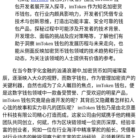
包开发者展开深入探寻，imToken 作为知名加密货
币钱包，在行业内颇具影响力，开发者们凭借专业
技术与创新思维，打造出功能丰富、安全可靠的钱
包产品，探秘过程中可能涉及开发者的技术背景、
开发理念、面临的挑战及应对策略等，了解他们有
助于洞察 imToken 钱包的发展历程与未来走向，也
能从侧面反映加密货币钱包领域的技术趋势和行业
动态，为关注该领域的人士提供有价值的参考。
在当今数字化金融的汹涌浪潮中,加密货币如同璀璨星
辰，逐渐映入大众的视野，而数字钱包，作为管理加密资产的
关键利器，自然也成为了众人瞩目的焦点，imToken 钱包，便
是这数字钱包领域中一款备受赞誉、广受欢迎的明星产品，
imToken 钱包究竟是由谁开发的呢？其背后又隐藏着怎样扣人
心弦的故事和实力非凡的团队呢？ imToken 钱包乃是由北京墨
什科技有限公司精心打造而成，这家公司由何斌携手他的精英
团队共同创立，何斌，作为区块链领域一位资历深厚、经验丰
富的创业者，宛如一位在行业海洋中精准掌舵的船长，凭借着
对行业动态的敏锐洞察力和丰富的实战经验，引领着团队踏上