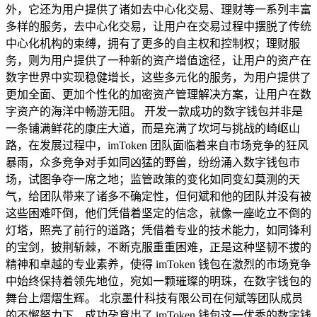
外，它还为用户提供了诸如去中心化交易、理财等一系列丰富
多样的服务，去中心化交易，让用户在交易过程中摆脱了传统
中心化机构的束缚，拥有了更多的自主权和控制权；理财服
务，则为用户提供了一种新的资产增值途径，让用户的资产在
数字世界中实现稳健增长，这些多元化的服务，为用户提供了
更加全面、更加个性化的加密资产管理解决方案，让用户在数
字资产的海洋中畅游无阻。 开发一款成功的数字钱包并非是
一条铺满鲜花的康庄大道，而是充满了坎坷与挑战的崎岖山
路，在发展过程中，imToken 团队面临着来自市场竞争的狂风
暴雨，众多竞争对手如同凶猛的野兽，纷纷涌入数字钱包市
场，试图争夺一席之地；监管政策的变化如同变幻莫测的天
气，给团队带来了诸多不确定性，但何斌和他的团队并没有被
这些困难吓倒，他们凭借着坚定的信念，就像一座屹立不倒的
灯塔，照亮了前行的道路；凭借着专业的技术能力，如同锋利
的宝剑，披荆斩棘，不断克服重重困难，正是这种坚韧不拔的
精神和卓越的专业素养，使得 imToken 钱包在激烈的市场竞争
中始终保持着领先地位，宛如一颗璀璨的明珠，在数字钱包的
舞台上熠熠生辉。 北京墨什科技有限公司在何斌等团队成员
的不懈努力下，成功孕育出了 imToken 钱包这一优秀的数字钱