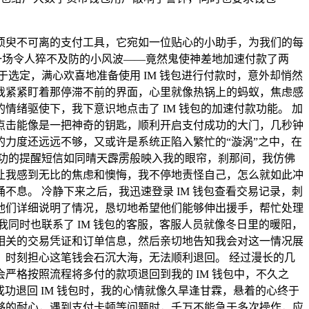
须臾不可离的支付工具，它宛如一位贴心的小助手，为我们的每
一场令人猝不及防的小风波——竟然鬼使神差地加速付款了两
选定，满心欢喜地准备使用 IM 钱包进行付款时，意外却悄然
我紧紧盯着那停滞不前的界面，心里就像热锅上的蚂蚁，焦虑感
绪驱使下，我下意识地点击了 IM 钱包的加速付款功能。 加
点击能像是一把神奇的钥匙，顺利开启支付成功的大门，几秒钟
力度还远远不够，又或许是系统正陷入繁忙的“漩涡”之中，在
功的提醒短信如同晴天霹雳般映入我的眼帘，刹那间，我仿佛
让我感到无比的焦虑和懊悔，我不停地责怪自己，怎么就如此冲
息。 冷静下来之后，我迅速登录 IM 钱包查看交易记录，刺
他们详细说明了情况，恳切地希望他们能够伸出援手，帮忙处理
同时也联系了 IM 钱包的客服，客服人员就像冬日里的暖阳，
相关的交易凭证和订单信息，然后亲切地告知我会对这一情况展
时刻担心这笔钱会石沉大海，无法顺利退回。 经过漫长的几
格按照流程将多付的款项退回到我的 IM 钱包中，不久之
功退回 IM 钱包时，我的心情就像久旱逢甘霖，悬着的心终于
够的耐心，遇到支付卡顿等问题时，千万不能急于多次操作，应