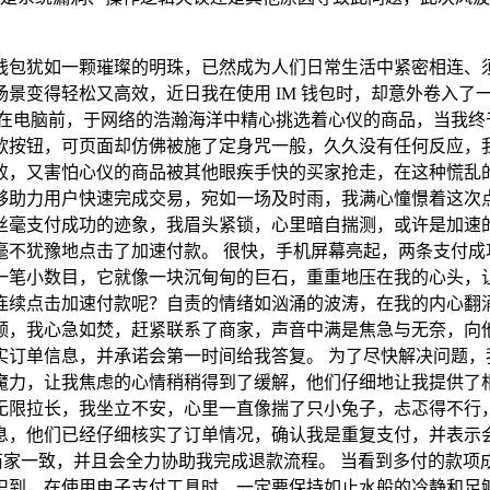
钱包犹如一颗璀璨的明珠，已然成为人们日常生活中紧密相连、
景变得轻松又高效，近日我在使用 IM 钱包时，却意外卷入了
在电脑前，于网络的浩瀚海洋中精心挑选着心仪的商品，当我终于
款按钮，可页面却仿佛被施了定身咒一般，久久没有任何反应，
，又害怕心仪的商品被其他眼疾手快的买家抢走，在这种慌乱的情
够助力用户快速完成交易，宛如一场及时雨，我满心憧憬着这次
丝毫支付成功的迹象，我眉头紧锁，心里暗自揣测，或许是加速的
毫不犹豫地点击了加速付款。 很快，手机屏幕亮起，两条支付成
一笔小数目，它就像一块沉甸甸的巨石，重重地压在我的心头，
续点击加速付款呢？自责的情绪如汹涌的波涛，在我的内心翻涌不
额，我心急如焚，赶紧联系了商家，声音中满是焦急与无奈，向
订单信息，并承诺会第一时间给我答复。 为了尽快解决问题，我
魔力，让我焦虑的心情稍稍得到了缓解，他们仔细地让我提供了
无限拉长，我坐立不安，心里一直像揣了只小兔子，忐忑得不行，
，他们已经仔细核实了订单情况，确认我是重复支付，并表示会严
商家一致，并且会全力协助我完成退款流程。 当看到多付的款项成
识到，在使用电子支付工具时，一定要保持如止水般的冷静和足