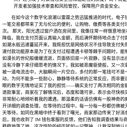
开发者加强技术审查和风险管控，保障用户资金安全。
在如今这个数字化浪潮以雷霆之势迅猛推进的时代，电子
一笔交易都带来了无与伦比的便利，让购物、缴费等各类支付场
次。 那天，阳光透过窗户洒在房间里，我像往常一样惬意地坐
降临，我在支付页面认真输入金额，而后满怀期待地点击了付
如潮水般迅速蔓延开来，我既担忧是网络状况不佳导致支付失败
速付款功能原本是为了在支付过程遭遇卡顿等棘手问题时，能
如漫长的世纪般缓缓流逝，页面依旧是一片寂静，没有显示出
没有冷静下来仔细思考的情况下，我如被恶魔驱使般，又一次
被一道电流击中，大脑瞬间一片空白，多付的那一笔钱可不是
动，为何不能多一些耐心，静静等待系统的正常反应，而非要连
眼的数字无情地证实了我的担忧——确实支付了两次相同的金
退款事宜，商家在了解情况后，态度和蔼可亲，表示会尽快核实
非常耐心地倾听着我的遭遇，那温柔的话语仿佛有一股神奇的
开详细的调查处理，在等待的过程中，每一分每一秒都仿佛被
天等待，如同在黑暗中终于看到了曙光，商家那边传来了好消息
后，我也收到了 IM 钱包客服的反馈，他们告知我调查结果与
稳稳地落了地，这次惊险的经历犹如一记警钟，让我深刻地认