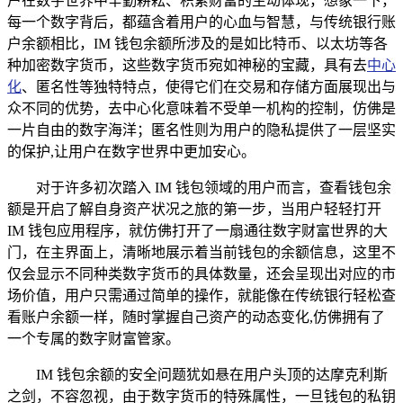
户在数字世界中辛勤耕耘、积累财富的生动体现，想象一下，
每一个数字背后，都蕴含着用户的心血与智慧，与传统银行账
户余额相比，IM 钱包余额所涉及的是如比特币、以太坊等各
种加密数字货币，这些数字货币宛如神秘的宝藏，具有去
中心
化
、匿名性等独特特点，使得它们在交易和存储方面展现出与
众不同的优势，去中心化意味着不受单一机构的控制，仿佛是
一片自由的数字海洋；匿名性则为用户的隐私提供了一层坚实
的保护,让用户在数字世界中更加安心。
对于许多初次踏入 IM 钱包领域的用户而言，查看钱包余
额是开启了解自身资产状况之旅的第一步，当用户轻轻打开
IM 钱包应用程序，就仿佛打开了一扇通往数字财富世界的大
门，在主界面上，清晰地展示着当前钱包的余额信息，这里不
仅会显示不同种类数字货币的具体数量，还会呈现出对应的市
场价值，用户只需通过简单的操作，就能像在传统银行轻松查
看账户余额一样，随时掌握自己资产的动态变化,仿佛拥有了
一个专属的数字财富管家。
IM 钱包余额的安全问题犹如悬在用户头顶的达摩克利斯
之剑，不容忽视，由于数字货币的特殊属性，一旦钱包的私钥