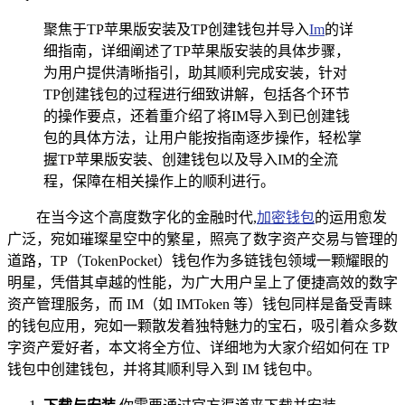
聚焦于TP苹果版安装及TP创建钱包并导入
Im
的详
细指南，详细阐述了TP苹果版安装的具体步骤，
为用户提供清晰指引，助其顺利完成安装，针对
TP创建钱包的过程进行细致讲解，包括各个环节
的操作要点，还着重介绍了将IM导入到已创建钱
包的具体方法，让用户能按指南逐步操作，轻松掌
握TP苹果版安装、创建钱包以及导入IM的全流
程，保障在相关操作上的顺利进行。
在当今这个高度数字化的金融时代,
加密钱包
的运用愈发
广泛，宛如璀璨星空中的繁星，照亮了数字资产交易与管理的
道路，TP（TokenPocket）钱包作为多链钱包领域一颗耀眼的
明星，凭借其卓越的性能，为广大用户呈上了便捷高效的数字
资产管理服务，而 IM（如 IMToken 等）钱包同样是备受青睐
的钱包应用，宛如一颗散发着独特魅力的宝石，吸引着众多数
字资产爱好者，本文将全方位、详细地为大家介绍如何在 TP
钱包中创建钱包，并将其顺利导入到 IM 钱包中。