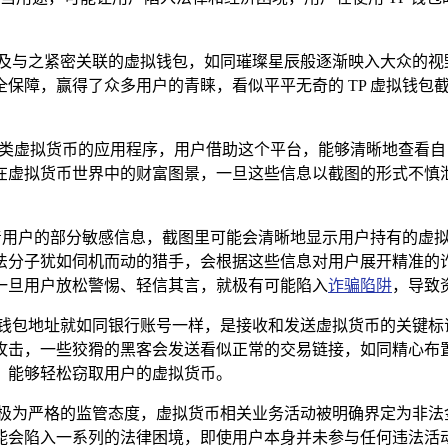
之紧密关联的虚拟钱包，如同璀璨星辰般逐渐映入大众的视野，TP（
保障，赢得了众多用户的青睐，看似平平无奇的 TP 虚拟钱包
各类虚拟货币的应用程序，用户借助这个平台，能够清晰地查看
在虚拟货币世界中的财富图景，一旦这些信息以截图的形式不慎
含着用户的部分敏感信息，截图里可能会清晰地显示用户持有的虚
法分子犹如伺机而动的猎手，会根据这些信息对用户展开精准的
一旦用户放松警惕、轻信其言，就极有可能陷入
诈骗陷阱
，导致
拟钱包地址就如同银行账号一样，是接收和发送虚拟货币的关键标
攻击，一些狡猾的黑客会发送看似正常的交易链接，如同精心布
，能够轻松窃取用户的虚拟货币。
极为严格的监管态度，虚拟货币相关业务活动被明确界定为非法金
能会陷入一系列的法律困境，即使用户本身并未参与任何违法活