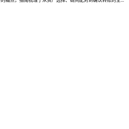
痛点，指南梳理了从资产选择、链间配对到确认转账的全...