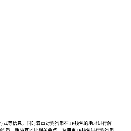
问方式等信息，同时着重对狗狗币在TP钱包的地址进行解
狗币，明晰其地址相关要点，为使用TP钱包进行狗狗币