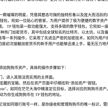
一颗璀璨的明星，凭借其憨态可掬的独特形象以及庞大而活跃的社
名远扬的钱包，宛如一位贴心的管家，为用户提供了极为便捷的数字资
。 TP 钱包是一款功能强大、支持多链的数字钱包，它宛如一
多种热门加密货币，其中包括全球知名的比特币、以太坊，以及备
易等一系列操作，它采用了先进且严密的加密技术，如同为用户
怕是初次接触加密货币的新手用户也能够迅速上手，毫无压力地
包中添加狗狗币资产，具体的操作步骤如下：
大门，进入其简洁而实用的主界面。
宝藏的宝箱，然后在资产页面中仔细找到“添加资产”按钮。
ecoin”，如同在茫茫大海中精准定位目标，选择对应的狗狗币资产
为你生成狗狗币在 TP 钱包的地址。
,它就如同银行账号一样，是你接收和管理狗狗币的唯一标识，需