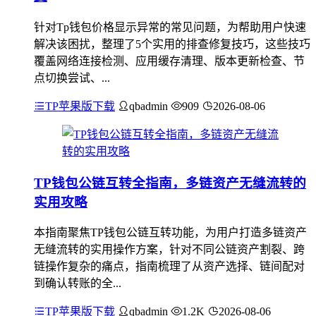
针对Tp钱包价格显示异常的常见问题，为帮助用户快速
解决该困扰，整理了5个实用的排查修复技巧，这些技巧
覆盖网络连接检测、应用缓存清理、版本更新检查、节
点切换尝试、...
TP苹果版下载
qbadmin
909
2026-08-06
TP钱包公链互转全指南，多链资产无缝流转的
实用攻略
本指南聚焦TP钱包公链互转功能，为用户打造多链资产
无缝流转的实用操作方案，针对不同公链资产割裂、跨
链操作复杂的痛点，指南梳理了从资产选择、链间配对
到确认转账的全...
TP苹果版下载
qbadmin
1.2K
2026-08-06