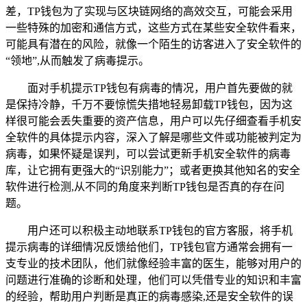
差，TP钱包为了实现与区块链网络的高效交互，可能会采用
一些特殊的加密和通信方式，这些方式在某些安全软件看来，
可能具有潜在的风险，就像一个陌生的访客进入了安全软件的
“领地”,从而触发了病毒提示。
面对手机提示TP钱包有病毒的情况，用户首先要做的就
是保持冷静，千万不要惊慌失措地轻易卸载TP钱包，因为这
样很可能会丢失重要的资产信息，用户可以先仔细查看手机安
全软件的具体提示内容，深入了解是哪些文件或功能被判定为
病毒，如果怀疑是误判，可以尝试更新手机安全软件的病毒
库，让它拥有更强大的“识别能力”；或者更换其他知名的安全
软件进行检测,从不同的角度来判断TP钱包是否真的存在问
题。
用户还可以积极主动地联系TP钱包的官方客服，将手机
提示病毒的详细情况反馈给他们，TP钱包官方通常会拥有一
支专业的技术团队，他们就像经验丰富的医生，能够对用户的
问题进行准确的诊断和处理，他们可以凭借专业的知识和丰富
的经验，帮助用户判断是真正的病毒感染,还是安全软件的误