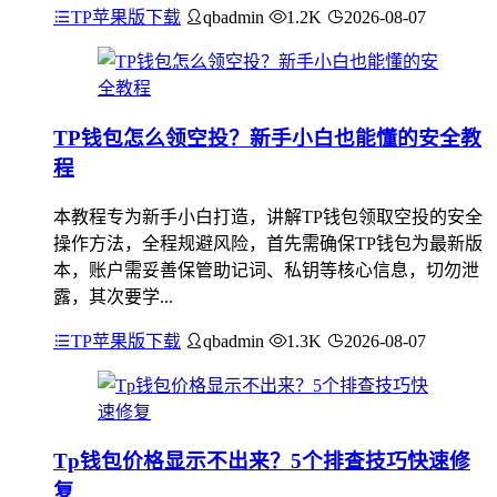
TP苹果版下载
qbadmin
1.2K
2026-08-07
TP钱包怎么领空投？新手小白也能懂的安全教
程
本教程专为新手小白打造，讲解TP钱包领取空投的安全
操作方法，全程规避风险，首先需确保TP钱包为最新版
本，账户需妥善保管助记词、私钥等核心信息，切勿泄
露，其次要学...
TP苹果版下载
qbadmin
1.3K
2026-08-07
Tp钱包价格显示不出来？5个排查技巧快速修
复