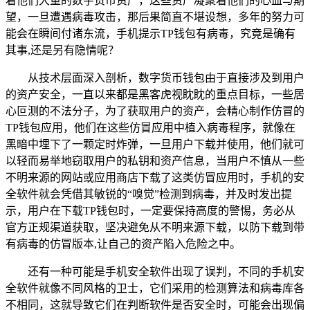
着他们大量的数字货币资产，这些资产凝聚着他们的心血与期
望，一旦遭遇病毒攻击，那后果简直不堪设想，多年的努力可
能会在瞬间付诸东流，手机提示TP钱包有病毒，究竟是确有
其事,还是另有隐情呢？
从技术层面深入剖析，数字货币钱包由于直接涉及到用户
的资产安全，一直以来都是黑客虎视眈眈的重点目标，一些居
心叵测的不法分子，为了获取用户的资产，会精心制作仿冒的
TP钱包应用，他们在这些仿冒应用中植入病毒程序，就像在
黑暗中埋下了一颗定时炸弹，一旦用户下载并使用，他们就可
以轻而易举地窃取用户的私钥和资产信息，当用户不慎从一些
不明来源的网站或应用商店下载了这类仿冒应用时，手机的安
全软件就会凭借其敏锐的“嗅觉”检测到病毒，并及时发出提
示，用户在下载TP钱包时，一定要保持高度的警惕，务必从
官方正规渠道获取，坚决避免从不明来源下载，以防下载到带
有病毒的仿冒版本,让自己的资产陷入危险之中。
还有一种可能是手机安全软件出现了误判，不同的手机安
全软件就像不同风格的卫士，它们采用的检测算法和病毒库各
不相同，这就导致它们在判断软件是否安全时，可能会出现偏