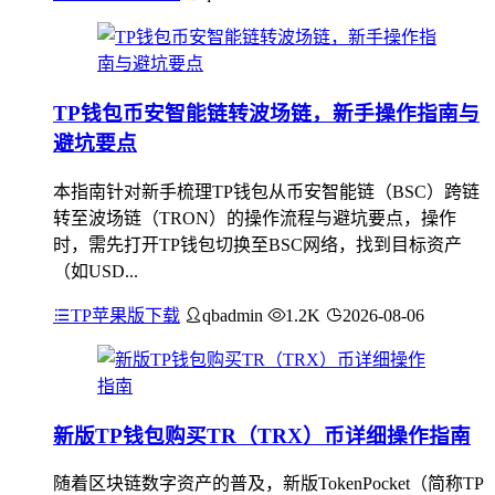
TP钱包币安智能链转波场链，新手操作指南与
避坑要点
本指南针对新手梳理TP钱包从币安智能链（BSC）跨链
转至波场链（TRON）的操作流程与避坑要点，操作
时，需先打开TP钱包切换至BSC网络，找到目标资产
（如USD...
TP苹果版下载
qbadmin
1.2K
2026-08-06
新版TP钱包购买TR（TRX）币详细操作指南
随着区块链数字资产的普及，新版TokenPocket（简称TP