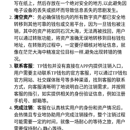
写在纸上，然后存放在一个绝对安全的地方,以此避免因
电子设备的丢失或损坏而导致信息丢失的悲剧发生。
清空资产
：务必确保钱包内的所有数字资产都已安全地
转移到其他可靠的钱包或交易平台，因为一旦钱包被注
销，其中的资产将如同石沉大海，无法再被找回，用户
可以通过转账功能，将资产准确无误地转移到目标钱包
地址，在转账的过程中，一定要仔细核对地址信息，就
像在茫茫大海中精准定位目标一样,避免出现转错的情
况。
联系客服
：TP钱包并没有直接在APP内提供注销入口，
用户需要主动联系TP钱包的官方客服，可以通过TP钱包
官方网站、社交媒体账号等多种渠道，找到客服的联系
方式，向客服清晰明了地说明自己的注销需求，并按照
客服的指引，如实提供相关的身份验证信息，例如注册
手机号、邮箱等。
完成注销
：客服在认真核实用户的身份和资产情况后，
会热情且专业地协助用户完成注销操作，整个注销过程
可能需要一定的时间，就像一场耐心的等待之旅，用户
需要保持耐心,静心等待。