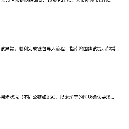
涉及区块链网络确认、TP钱包出账、火币网充币审核...
该异常，顺利完成钱包导入流程，指南将围绕该提示的常...
堵状况（不同公链如BSC、以太坊等的区块确认要求...