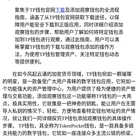
聚焦于TP钱包官网
下载
及添加观察钱包的全流程
指南，涵盖了从TP钱包官网获取下载途径，以保
障用户能安全下载到正版应用，同时详细介绍添加
观察钱包的步骤，帮助用户了解如何将特定钱包添
加到TP钱包进行观察，通过此指南，用户可以清
晰掌握TP钱包的下载与观察钱包添加的操作方
法，为使用TP钱包管理资产、关注特定钱包动态
等提供便利。
在如今风起云涌的加密货币领域，TP钱包宛如一颗璀璨
的明星，是一款备受广大用户青睐的数字钱包应用，它宛如一
个功能强大的资产管理中心，为用户提供了极为便捷的资产管
理与交易功能，添加观察钱包这一功能堪称TP钱包的一大亮
点，极具实用性，它就像是一把神奇的钥匙，能让用户在无需
导入私钥的情况下，轻松、方便地查看特定钱包地址的资产情
况，就让我们一同详细探究TP钱包添加观察钱包的具体操作
步骤。 TP钱包，其全称为TokenPocket钱包，是一款具备多链
支持能力的数字钱包，它犹如一座连接众多主流公链的桥梁，