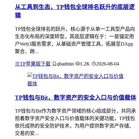
从工具到生态，TP钱包全球排名跃升的底层逻
辑
TP钱包全球排名的跃升，核心源于从单一工具型产品向
生态化布局的深度转型，其底层逻辑在于：一是锚定用
户Web3服务需求，从基础资产管理工具，拓展至DApp
聚合、跨...
TP苹果版下载
qbadmin
1.2K
2026-08-04
TP钱包与Bit，数字资产的安全入口与价值载体
TP钱包与Bit作为数字资产领域的核心组成部分，共同承
担着数字资产安全入口与价值载体的关键功能，TP钱包
依托成熟的安全防护技术，为用户提供数字资产存储、
交易的安...