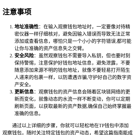
注意事项
地址准确性
：在输入观察钱包地址时，一定要像对待精
密仪器一样仔细核对，避免因输入错误而导致无法正常
添加或查看信息，哪怕只是一个小小的字符错误,都可能
让你与准确的资产信息失之交臂。
安全风险
：虽然观察钱包不需要导入私钥，但也要时刻
保持警惕，注意保护好钱包地址信息，避免泄露，不要
随意添加来源不明的钱包地址，就像不要轻易打开陌生
人递来的包裹一样，以防遭遇诈骗,守护好自己的数字资
产安全。
更新信息
：观察钱包的资产信息会随着区块链网络的更
新而变化，就像动态的水流一样不断变动，你可以定期
刷新页面，以获取最新的资产数据,确保自己始终掌握最
准确的信息。
通过以上详细的步骤，你就可以轻松地在TP钱包中添加
观察钱包，随时关注特定钱包的资产动态，希望这篇指南能成