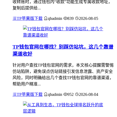
收转账时，通过钱包内“收款”功能生成专属收款地址，
复制后提供给...
TP苹果版下载
qbadmin
839
2026-08-05
TP钱包官网在哪找？别踩仿站坑，这几个靠谱
渠道收好
针对用户查找TP钱包官网的需求，本文核心提醒需警惕
仿站陷阱，避免误点仿站链接引发信息泄露、资产安全
风险，同时明确给出几个查找TP钱包官网的靠谱渠道，
帮助用户精准...
TP苹果版下载
qbadmin
952
2026-08-04