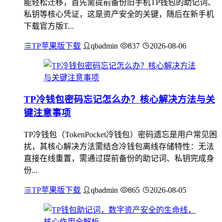
能轻松迁移，首先需提前备份旧手机TP钱包的助记词、
私钥等核心凭证，这是资产安全的关键，随后在新手机
下载官方版T...
TP苹果版下载
qbadmin
837
2026-08-06
TP冷钱包密码忘记怎么办？核心解决方法与关
键注意事项
TP冷钱包（TokenPocket冷钱包）密码遗忘是用户常见困
扰，其核心解决方法需结合冷钱包离线存储特性：无法
直接在线重置，需通过提前备份的助记词、私钥完成身
份...
TP苹果版下载
qbadmin
865
2026-08-05