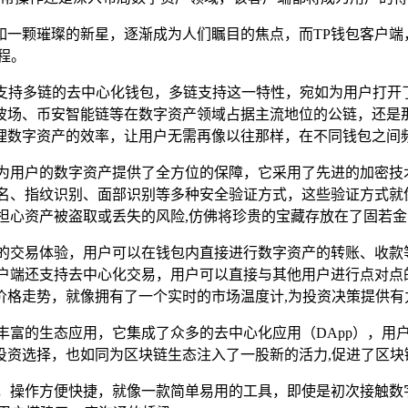
如一颗璀璨的新星，逐渐成为人们瞩目的焦点，而TP钱包客户端
程。
是一款支持多链的去中心化钱包，多链支持这一特性，宛如为用户打
波场、币安智能链等在数字资产领域占据主流地位的公链，还是那
理数字资产的效率，让用户无需再像以往那样，在不同钱包之间频
，为用户的数字资产提供了全方位的保障，它采用了先进的加密技
签名、指纹识别、面部识别等多种安全验证方式，这些验证方式就
担心资产被盗取或丢失的风险,仿佛将珍贵的宝藏存放在了固若
速的交易体验，用户可以在钱包内直接进行数字资产的转账、收款
户端还支持去中心化交易，用户可以直接与其他用户进行点对点
价格走势，就像拥有了一个实时的市场温度计,为投资决策提供有
丰富的生态应用，它集成了众多的去中心化应用（DApp），用
和投资选择，也如同为区块链生态注入了一股新的活力,促进了区
，操作方便快捷，就像一款简单易用的工具，即使是初次接触数