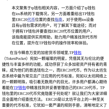
本文聚焦于tp钱包相关内容，一方面介绍了tp钱包
在ios系统的下载情况，另一方面着重给出TP钱包
里ERC20
代币
位置的查找
指南
，对于使用ios设备
且有tp钱包需求的用户，可了解其下载途径；而对
于拥有TP钱包并要查找ERC20代币位置的用户，
该指南能提供实用帮助，助力用户精准找到代币所
在位置，提升在TP钱包中的操作效率和体验。
在当今瞬息万变的加密货币领域里,TP
钱包
（TokenPocket）宛如一颗璀璨的明星，凭借其无与伦比的便
捷性与丰富多样的功能，成功俘获了众多加密资产持有者的青
睐，成为他们的首选钱包之一，而ERC20代币，作为以太坊生
态系统中最为常见且广泛应用的代币标准，宛如以太坊网络上
的一颗颗明珠，吸引着无数用户的目光，许多用户都满心期待
着能在
TP钱包
中精准找到并妥善管理自己的ERC20代币，TP
钱包里的ERC20代币究竟隐匿于何处呢？就让我们为大家详细
且全面地介绍查找方法。 ERC20是以太坊平台上的一种至关
重要的代币标准，它犹如一套严谨的规则手册，清晰地定义了