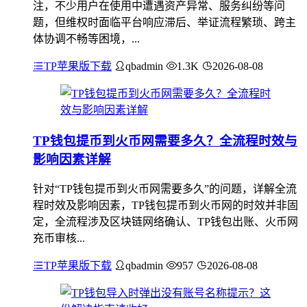
注，不少用户在使用中遭遇资产异常、服务纠纷等问
题，但维权时面临平台响应滞后、举证流程繁琐、跨主
体协调不畅等困境，...
TP苹果版下载
qbadmin
1.3K
2026-08-08
TP钱包提币到火币网需要多久？全流程时效与
影响因素详解
针对“TP钱包提币到火币网需要多久”的问题，详解全流
程时效及影响因素，TP钱包提币到火币网的时效并非固
定，全流程涉及区块链网络确认、TP钱包出账、火币网
充币审核...
TP苹果版下载
qbadmin
957
2026-08-08