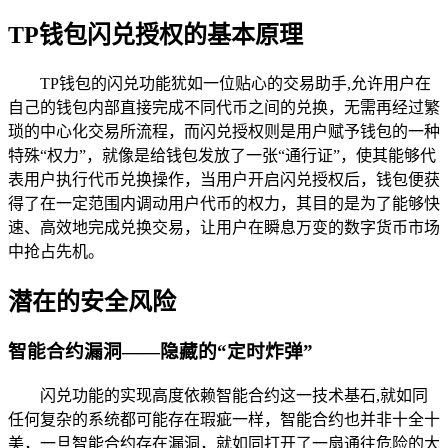
TP钱包闪兑授权的基本原理
TP钱包的闪兑功能犹如一位贴心的交易助手,允许用户在
自己的钱包内部直接完成不同代币之间的兑换，无需再经过繁
琐的中心化交易所流程，而闪兑授权则是用户赋予钱包的一种
特殊“权力”，就像是给钱包发放了一张“通行证”，使其能够代
表用户执行代币兑换操作，当用户开启闪兑授权后，钱包便获
得了在一定范围内调动用户代币的权力，其目的是为了能够快
速、高效地完成兑换交易，让用户在瞬息万变的数字货币市场
中抢占先机。
潜在的安全风险
智能合约漏洞——隐藏的“定时炸弹”
闪兑功能的实现高度依赖智能合约这一技术基石,就如同
任何复杂的系统都可能存在瑕疵一样，智能合约也并非十全十
美，一旦智能合约存在漏洞，就如同打开了一扇通往危险的大