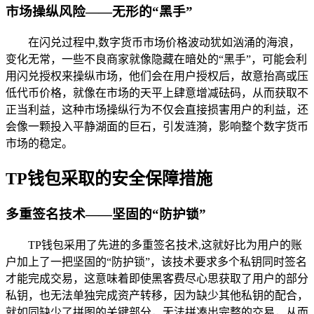
市场操纵风险——无形的“黑手”
在闪兑过程中,数字货币市场价格波动犹如汹涌的海浪，
变化无常，一些不良商家就像隐藏在暗处的“黑手”，可能会利
用闪兑授权来操纵市场，他们会在用户授权后，故意抬高或压
低代币价格，就像在市场的天平上肆意增减砝码，从而获取不
正当利益，这种市场操纵行为不仅会直接损害用户的利益，还
会像一颗投入平静湖面的巨石，引发涟漪，影响整个数字货币
市场的稳定。
TP钱包采取的安全保障措施
多重签名技术——坚固的“防护锁”
TP钱包采用了先进的多重签名技术,这就好比为用户的账
户加上了一把坚固的“防护锁”，该技术要求多个私钥同时签名
才能完成交易，这意味着即使黑客费尽心思获取了用户的部分
私钥，也无法单独完成资产转移，因为缺少其他私钥的配合，
就如同缺少了拼图的关键部分，无法拼凑出完整的交易，从而