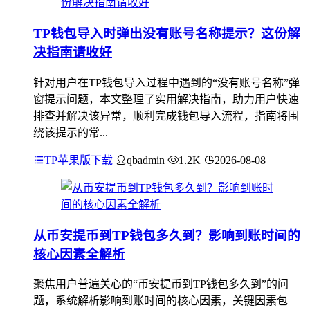
TP钱包导入时弹出没有账号名称提示？这份解
决指南请收好
针对用户在TP钱包导入过程中遇到的“没有账号名称”弹
窗提示问题，本文整理了实用解决指南，助力用户快速
排查并解决该异常，顺利完成钱包导入流程，指南将围
绕该提示的常...
TP苹果版下载
qbadmin
1.2K
2026-08-08
从币安提币到TP钱包多久到？影响到账时间的
核心因素全解析
聚焦用户普遍关心的“币安提币到TP钱包多久到”的问
题，系统解析影响到账时间的核心因素，关键因素包