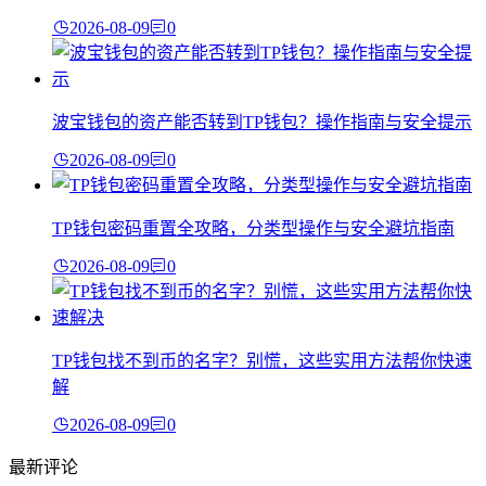
2026-08-09
0
波宝钱包的资产能否转到TP钱包？操作指南与安全提示
2026-08-09
0
TP钱包密码重置全攻略，分类型操作与安全避坑指南
2026-08-09
0
TP钱包找不到币的名字？别慌，这些实用方法帮你快速
解
2026-08-09
0
最新评论