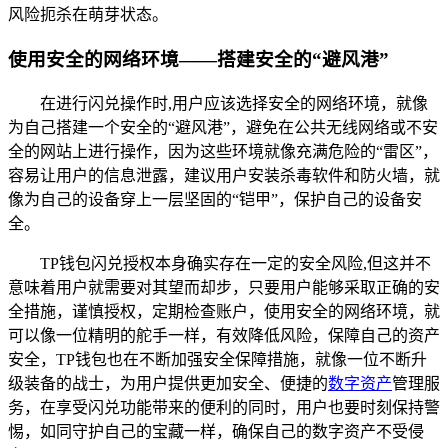
风险扼杀在萌芽状态。
使用安全的网络环境——搭建安全的“避风港”
在进行闪兑操作时,用户应该选择安全的网络环境，就像
为自己搭建一个安全的“避风港”，避免在公共无线网络或不安
全的网站上进行操作，因为这些环境就像充满危险的“雷区”，
容易让用户的信息泄露，建议用户安装杀毒软件和防火墙，就
像为自己的设备穿上一层坚固的“铠甲”，保护自己的设备安
全。
TP钱包闪兑授权本身确实存在一定的安全风险,但这并不
意味着用户就需要对其望而却步，只要用户能够采取正确的安
全措施，谨慎授权，定期检查账户，使用安全的网络环境，就
可以像一位精明的舵手一样，有效降低风险，保障自己的资产
安全，TP钱包也在不断加强安全保障措施，就像一位不断升
级装备的战士，为用户提供更加安全、便捷的
数字资产
管理服
务，在享受闪兑功能带来的便利的同时，用户也要时刻保持警
惕，如同守护自己的宝藏一样，确保自己的数字资产不受侵