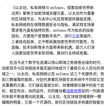
《以太坊、私有网络与 imToken，探索加密世界新
边界》聚焦于加密领域关键元素，以太坊作为重要
的区块链平台，为去中心化应用等提供基础支撑，
私有网络则在保障数据安全与隐私、满足特定场景
需求等方面有独特优势，imToken 作为知名的加密
钱包，方便用户管理数字资产、进行
交易
等操作，
三者结合起来，正不断拓展加密世界的可能性，在
金融、技术创新等多方面带来新机遇，助力人们深
入探索加密世界未知领域，推动行业持续发展。
在当今这个数字化浪潮以排山倒海之势席卷全球的时代,
加密货币与区块链技术毫无疑问地成为了最吸引众人目光的领
域之一，以太坊、私有网络以及 imToken 这三个关键热词，宛
如三颗璀璨的星辰，分别代表着区块链生态系统中不同却又至
关重要的元素，它们彼此紧密交织，就像精密仪器中的各个齿
轮，相互咬合、协同运作，共同推动着
加密世界
如同一列高速
列车般不断奋勇向前发展。 以太坊，在区块链领域堪称一颗
耀眼的明星，它是一个开源的、依托区块链技术构建的智能合