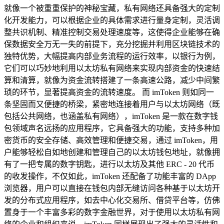
就像一个被重重保护的神秘宝藏，私有网络还具备强大的定制
化开发能力，可以根据企业的具体需求进行量身定制，灵活调
整共识机制、精准控制交易处理速度等，这使得企业能够在确
保数据安全万无一失的前提下，充分挖掘并利用区块链技术的
独特优势，大幅提高内部业务流程的运行效率，以银行为例，
它们可以巧妙地利用以太坊私有网络来实现内部资金的快速结
算和清算，就像为资金流转搭建了一条高速公路，减少中间繁
琐的环节，显著提高资金的流转速度。 而 imToken 则如同一
条坚固而又便捷的桥梁，紧密地连接着用户与以太坊网络（既
包括公共网络，也涵盖私有网络），imToken 是一款在数字钱
包领域声名远扬的应用程序，它具备强大的功能，支持多种加
密货币的安全存储、高效管理和便捷交易，通过 imToken，用
户能够轻松自如地创建和管理自己的以太坊钱包地址，就像拥
有了一把专属的数字钥匙，进行以太坊及其他 ERC - 20 代币
的收发操作，不仅如此，imToken 还配备了功能丰富的 DApp
浏览器，用户可以直接在钱包内部无缝访问各种基于以太坊开
发的分布式应用程序，如去中心化交易所、借贷平台等，仿佛
置身于一个丰富多彩的数字金融世界，对于使用以太坊私有网