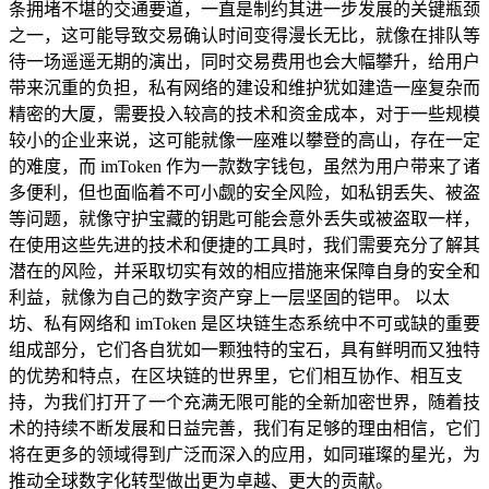
条拥堵不堪的交通要道，一直是制约其进一步发展的关键瓶颈
之一，这可能导致交易确认时间变得漫长无比，就像在排队等
待一场遥遥无期的演出，同时交易费用也会大幅攀升，给用户
带来沉重的负担，私有网络的建设和维护犹如建造一座复杂而
精密的大厦，需要投入较高的技术和资金成本，对于一些规模
较小的企业来说，这可能就像一座难以攀登的高山，存在一定
的难度，而 imToken 作为一款数字钱包，虽然为用户带来了诸
多便利，但也面临着不可小觑的安全风险，如私钥丢失、被盗
等问题，就像守护宝藏的钥匙可能会意外丢失或被盗取一样，
在使用这些先进的技术和便捷的工具时，我们需要充分了解其
潜在的风险，并采取切实有效的相应措施来保障自身的安全和
利益，就像为自己的数字资产穿上一层坚固的铠甲。 以太
坊、私有网络和 imToken 是区块链生态系统中不可或缺的重要
组成部分，它们各自犹如一颗独特的宝石，具有鲜明而又独特
的优势和特点，在区块链的世界里，它们相互协作、相互支
持，为我们打开了一个充满无限可能的全新加密世界，随着技
术的持续不断发展和日益完善，我们有足够的理由相信，它们
将在更多的领域得到广泛而深入的应用，如同璀璨的星光，为
推动全球数字化转型做出更为卓越、更大的贡献。