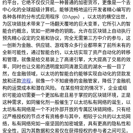
约平台，它绝不仅仅只是一种普通的加密货币，更像是一个去
中心化的全球超级计算机，能够流畅地运行开发者精心编写的
各种各样的分布式应用程序（DApps），以太坊的横空出世，
为区块链技术带来了一场翻天覆地的巨大变革，它所引入的智
能合约概念，犹如一把神奇的钥匙，允许在区块链上自动执行
预先精心设定的交易和协议，完全无需第三方中介的参与，这
一创新为金融、供应链、游戏等众多行业都带来了前所未有的
全新可能性，通过智能合约，以太坊实现了资产自动化的转移
和管理，就像是给交易装上了高速引擎，大大提高了交易的效
率，同时也让交易的透明度如同清澈见底的湖水一般一目了
然，在金融领域，以太坊的智能合约能够实现自动化的贷款发
放和还款
流程
，就像一个不知疲倦的金融管家，降低了金融机
构的运营成本和潜在风险。 在某些特定的情况下，企业或组
织可能迫切需要一个更加私密且易于掌控的区块链环境，正是
这种需求，如同催化剂一般催生了以太坊私有网络的诞生，以
太坊私有网络是一个不对外部开放的专属区块链网络，只有经
过严格授权的节点才有资格参与其中，相较于公共的以太坊网
络，私有网络宛如一座坚固的加密城堡，具有更高的隐私性和
安全性，因为其数据和交易仅在获得授权的参与者之间可见，