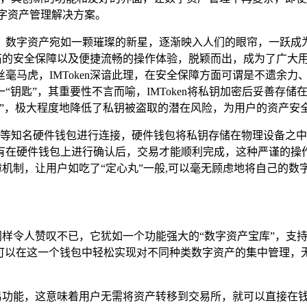
数字资产管理解决方案。
，数字资产宛如一颗璀璨的新星，逐渐映入人们的眼帘，一跃成
如磐石的安全保障以及便捷流畅的操作体验，脱颖而出，成为了广大
毫马虎，IMToken深谙此理，在安全保障方面可谓是不遗余
“钥匙”，其重要性不言而喻，IMToken将私钥加密后妥善存
”，极大程度地降低了私钥被盗取的潜在风险，为用户的资产安全
edger等知名硬件钱包进行连接，硬件钱包将私钥存储在物理设
有在硬件钱包上进行确认后，交易才能顺利完成，这种严谨的操
保障机制，让用户如吃了“定心丸”一般,可以毫无顾虑地将自己的数
程度同样令人赞叹不已，它犹如一个功能强大的“数字资产宝库”，
可以在这一个钱包中轻松实现对不同种类数字资产的集中管理，
化交易功能，这意味着用户无需将资产转移到交易所，就可以直接