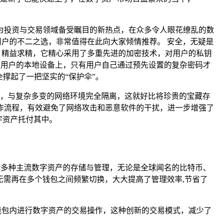
为投资与交易领域备受瞩目的新热点，在众多令人眼花缭乱的数
用户的不二之选，非常值得在此向大家倾情推荐。 安全，无疑是
力、精益求精，它精心采用了多重先进的加密技术，对用户的私钥
储在用户的本地设备上，只有用户自己通过预先设置的复杂密码才
撑起了一把坚实的“保护伞”。
备之中，与复杂多变的网络环境完全隔离，这就好比将珍贵的宝藏存
作流程，有效避免了网络攻击和恶意软件的干扰，进一步增强了
字资产托付其中。
支持多种主流数字资产的存储与管理，无论是全球闻名的比特币、
无需再在多个钱包之间频繁切换，大大提高了管理效率,节省了
在钱包内进行数字资产的交易操作，这种创新的交易模式，减少了