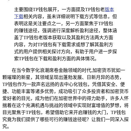
主要围绕TP钱包展开，一方面提及TP钱包老
版本
下载
相关内容，虽未详细说明下载方式等信息，但
表明这是关注要点之一，另一方面聚焦于TP钱包
的赚钱途径，强调进行深度解析盈利途径，整体涵
盖了TP钱包老版本获取以及其盈利方法两大方面
内容，为对TP钱包有下载需求或想了解其盈利方
式的用户提供相关探讨方向，有助于用户进一步探
索TP钱包在下载和盈利方面的具体情况。
在当今数字化浪潮席卷金融领域的时代,加密货币犹如一
颗璀璨的新星，其领域呈现出蓬勃发展、日新月异的态势，
TP钱包作为一款声名远扬的去中心化钱包，凭借其安全、便
捷、功能丰富等诸多优势，成功吸引了众多投资者和加密货币
爱好者的目光，成为他们在加密世界中的得力助手，许多人怀
揣着在这个充满机遇与挑战的领域中实现财富增值的梦想，将
目光聚焦于TP钱包，希望借助它来开启赚钱的大门，TP钱包
究竟为我们提供了哪些可行的赚钱途径呢？让我们一同深入探
究。