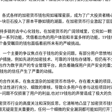
，各式各样的加密货币钱包宛如璀璨星辰，成为了广大投资者精心
一块巨石投入了原本平静如镜的湖面，在加密货币行业激起了层层
能强大且支持多链的去中心化钱包，在加密货币的广阔领域里，它宛
等一系列功能，凭借着出色的用户体验和丰富多样的功能，TP钱
这个备受瞩目的钱包面临着前所未有的严峻挑战。
，一个主要的争议焦点在于钱包的安全问题，有部分用户悲愤地
防护措施，例如先进的加密技术、可靠的冷钱包存储等，但仍有不
钱包作为数字资产的专业管理平台，肩负着确保用户资产安全的重
P钱包的信任产生了严重的动摇。
目的合作关系，在鱼龙混杂的加密货币市场中，存在着大量的项目
合法性进行充分、细致的审核，导致众多用户在参与这些项目时
问题不仅损害了用户的利益,也对TP钱包的声誉造成了极大的
加密货币行业的高度关注和深刻反思，它清晰地凸显了加密货币钱
题无疑是至关重要的，任何一个细微的安全漏洞都可能如同打开