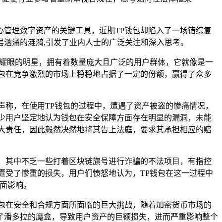
管理数字资产的关键工具，近期TP钱包却陷入了一场错综复
汹涌的涟漪,引发了业内人士的广泛关注和深入思考。
如一颗耀眼的明星，拥有着数量庞大且广泛的用户群体，它就像是一
包在竞争激烈的市场上稳稳地占据了一定的份额，赢得了众多
声称，在使用TP钱包的过程中，遭遇了资产被盗的惨痛情况，
少用户坚定地认为钱包在安全保障方面存在明显的漏洞，未能
大责任，因此毅然决然地将其告上法庭，要求其承担相应的赔
，其中不乏一些打着区块链旗号进行诈骗的不法项目，有指控
遭受了惨重的损失，用户们愤怒地认为，TP钱包在这一过程中
负面影响。
包在安全和合规方面所面临的巨大挑战，随着加密货币市场的
了潘多拉的魔盒，导致用户资产的巨额损失，进而严重影响整个