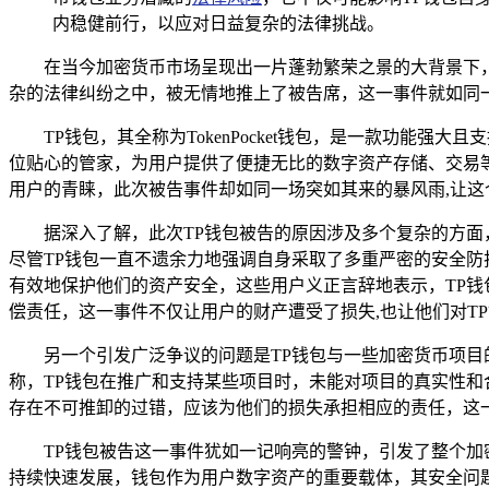
内稳健前行，以应对日益复杂的法律挑战。
在当今加密货币市场呈现出一片蓬勃繁荣之景的大背景下
杂的法律纠纷之中，被无情地推上了被告席，这一事件就如同
TP钱包，其全称为TokenPocket钱包，是一款功
位贴心的管家，为用户提供了便捷无比的数字资产存储、交易
用户的青睐，此次被告事件却如同一场突如其来的暴风雨,让
据深入了解，此次TP钱包被告的原因涉及多个复杂的方面
尽管TP钱包一直不遗余力地强调自身采取了多重严密的安全
有效地保护他们的资产安全，这些用户义正言辞地表示，TP
偿责任，这一事件不仅让用户的财产遭受了损失,也让他们对T
另一个引发广泛争议的问题是TP钱包与一些加密货币项
称，TP钱包在推广和支持某些项目时，未能对项目的真实性和
存在不可推卸的过错，应该为他们的损失承担相应的责任，这一
TP钱包被告这一事件犹如一记响亮的警钟，引发了整个
持续快速发展，钱包作为用户数字资产的重要载体，其安全问