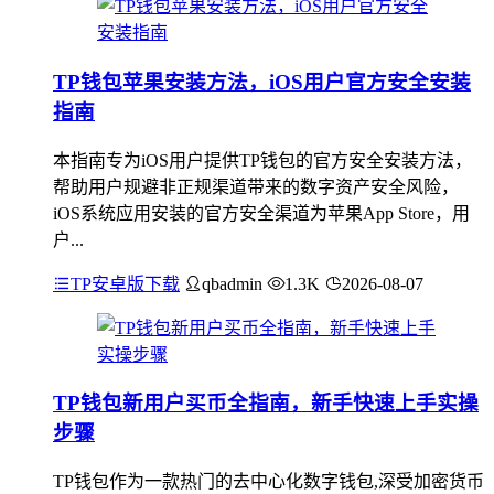
TP钱包苹果安装方法，iOS用户官方安全安装
指南
本指南专为iOS用户提供TP钱包的官方安全安装方法，
帮助用户规避非正规渠道带来的数字资产安全风险，
iOS系统应用安装的官方安全渠道为苹果App Store，用
户...
TP安卓版下载
qbadmin
1.3K
2026-08-07
TP钱包新用户买币全指南，新手快速上手实操
步骤
TP钱包作为一款热门的去中心化数字钱包,深受加密货币