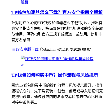
TP钱包加速器怎么下载？官方安全指南全解析
针对用户关心的“TP钱包加速器怎么下载”问题，推出官
方安全指南全解析，指南聚焦TP钱包加速器的安全获取
与使用，明确指引官方正规下载渠道，帮助用户辨别非
官方恶意链...
TP安卓版下载
qbadmin
1.1K
2026-08-07
TP钱包如何购买中币？操作流程与风险提示
围绕TP钱包购买中币的操作流程与风险提示展开，操作
流程核心为：先下载安装TP钱包，创建或导入助记词完
成初始设置，通过钱包内的法币交易区或去中心化通道
对接中币购买...