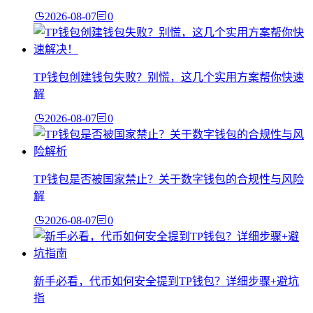
2026-08-07
0
TP钱包创建钱包失败？别慌，这几个实用方案帮你快速
解
2026-08-07
0
TP钱包是否被国家禁止？关于数字钱包的合规性与风险
解
2026-08-07
0
新手必看，代币如何安全提到TP钱包？详细步骤+避坑
指