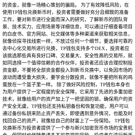
的资金，就像一场精心策划的骗局。 为了有效降低风险，在
使用TP钱包兑换新币时，投资者需要做好充分且细致的准备
工作，要对新币进行全面而深入的研究，了解新币的团队背
景、技术实力、应用场景等详细信息，可以通过仔细查看项目
的白皮书、官方网站、社交媒体等多种渠道来获取相关信息，
就像侦探寻找线索一样，不放过任何一个细节，要选择可靠的
去中心化交易所进行兑换，TP钱包支持多个DEX，投资者应
该挑选那些具有良好口碑、交易量大、安全性高的交易所，就
如同选择一个值得信赖的合作伙伴，投资者还应该合理控制投
资金额，不要将全部资金都投入到新币兑换中，以免因市场的
波动而遭受重大损失，要学会分散投资，就像不要把所有的鸡
蛋放在一个篮子里一样。 除了做好风险控制，TP钱包本身也
为用户提供了一定程度的安全保障，它采用了先进的多重加密
技术，就像给用户的资产加上了一把坚固的锁，确保用户的资
产安全无虞，TP钱包还支持私钥备份和恢复功能，用户可以
通过备份私钥来防止资产丢失，即使遇到意外情况，也能及时
找回自己的资产，就像给自己的财富上了一份保险。 TP钱包
兑换新币为投资者提供了一个参与新兴加密货币市场的宝贵机