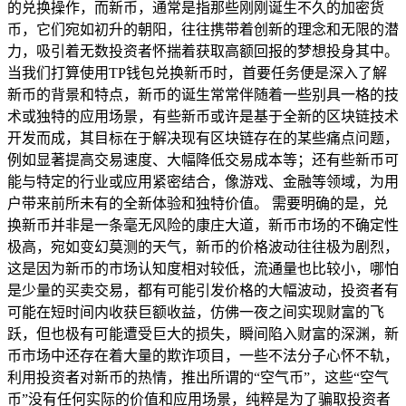
的兑换操作，而新币，通常是指那些刚刚诞生不久的加密货
币，它们宛如初升的朝阳，往往携带着创新的理念和无限的潜
力，吸引着无数投资者怀揣着获取高额回报的梦想投身其中。
当我们打算使用TP钱包兑换新币时，首要任务便是深入了解
新币的背景和特点，新币的诞生常常伴随着一些别具一格的技
术或独特的应用场景，有些新币或许是基于全新的区块链技术
开发而成，其目标在于解决现有区块链存在的某些痛点问题，
例如显著提高交易速度、大幅降低交易成本等；还有些新币可
能与特定的行业或应用紧密结合，像游戏、金融等领域，为用
户带来前所未有的全新体验和独特价值。 需要明确的是，兑
换新币并非是一条毫无风险的康庄大道，新币市场的不确定性
极高，宛如变幻莫测的天气，新币的价格波动往往极为剧烈，
这是因为新币的市场认知度相对较低，流通量也比较小，哪怕
是少量的买卖交易，都有可能引发价格的大幅波动，投资者有
可能在短时间内收获巨额收益，仿佛一夜之间实现财富的飞
跃，但也极有可能遭受巨大的损失，瞬间陷入财富的深渊，新
币市场中还存在着大量的欺诈项目，一些不法分子心怀不轨，
利用投资者对新币的热情，推出所谓的“空气币”，这些“空气
币”没有任何实际的价值和应用场景，纯粹是为了骗取投资者