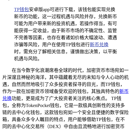
TP钱包
安卓版app可进行下载，该钱包能实现兑换
新币的功能，这一过程机遇与风险并存，兑换新币
可能为用户带来新的投资机遇，若操作得当，有可
能获得一定收益，由于新币市场的不确定性、监管
不完善等因素，也存在着诸如价格大幅波动、遭遇
诈骗等风险，用户在使用TP钱包进行
新币兑换
时，需充分了解相关信息，谨慎做出决策，以平衡
机遇与风险。
在当今数字化浪潮席卷全球的时代，加密货币市场宛如一
片深邃且神秘的海洋，其中蕴藏着无尽的未知与令人心动的机
遇，自然而然地吸引了众多投资者探寻的目光，而TP钱包，
作为一款在加密货币领域备受欢迎的钱包，其独具特色的
新币
兑换
功能，更是成为了广大投资者关注的核心焦点。 TP钱
包，全称为TokenPocket钱包，它是一款极具创新性的支持多
链的去中心化钱包，这款钱包宛如一个安全且便捷的数字保险
箱，具备众多令人瞩目的特点，用户能够借助TP钱包，在不
同的去中心化交易所（DEX）中自由且流畅地进行加密货币