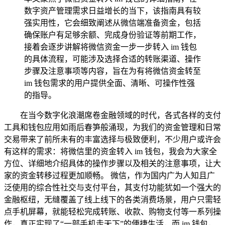
数字资产管理需求日益增长的当下，该指南具有较
强实用性，它会细致阐述从微信端准备资金，包括
确保账户有足够余额、完成身份验证等前期工作，
接着会逐步讲解将微信资金一步一步转入 im 钱包
的具体流程，可能涉及选择合适的转账渠道、操作
步骤及注意事项等内容，旨在为有将微信资金转至
im 钱包需求的用户提供全面、清晰、可操作性强
的指导。
在当今数字化浪潮席卷金融领域的时代，各式各样的支付
工具和钱包应用如雨后春笋般涌现，为我们的资金管理和日常
交易带来了前所未有的丰富选择与极致便利，不少用户或许会
有这样的需求：将微信里的资金转入 im 钱包，我会为大家全
方位、详细地介绍具体的操作步骤以及相关的注意事项，让大
家的资金转移过程更加顺畅。 微信，作为国内广为人知且广
泛使用的综合性社交与支付平台，其支付功能犹如一个强大的
金融枢纽，无缝覆盖了线上线下的各类消费场景，用户只需轻
点手机屏幕，就能轻松完成转账、收款、购物支付等一系列操
作，真正实现了“一部手机走天下”的便捷生活，而 im 钱包，