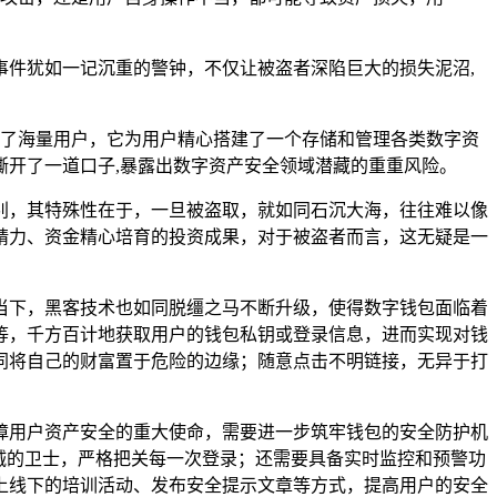
起事件犹如一记沉重的警钟，不仅让被盗者深陷巨大的损失泥沼,
吸引了海量用户，它为用户精心搭建了一个存储和管理各类数字资
撕开了一道口子,暴露出数字资产安全领域潜藏的重重风险。
别，其特殊性在于，一旦被盗取，就如同石沉大海，往往难以像
精力、资金精心培育的投资成果，对于被盗者而言，这无疑是一
当下，黑客技术也如同脱缰之马不断升级，使得数字钱包面临着
等，千方百计地获取用户的钱包私钥或登录信息，进而实现对钱
同将自己的财富置于危险的边缘；随意点击不明链接，无异于打
着保障用户资产安全的重大使命，需要进一步筑牢钱包的安全防护机
诚的卫士，严格把关每一次登录；还需要具备实时监控和预警功
上线下的培训活动、发布安全提示文章等方式，提高用户的安全