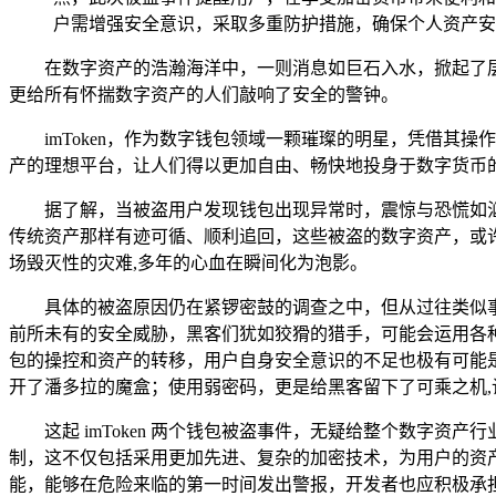
户需增强安全意识，采取多重防护措施，确保个人资产安
在数字资产的浩瀚海洋中，一则消息如巨石入水，掀起了层层
更给所有怀揣数字资产的人们敲响了安全的警钟。
imToken，作为数字钱包领域一颗璀璨的明星，凭借
产的理想平台，让人们得以更加自由、畅快地投身于数字货币
据了解，当被盗用户发现钱包出现异常时，震惊与恐慌如
传统资产那样有迹可循、顺利追回，这些被盗的数字资产，或
场毁灭性的灾难,多年的心血在瞬间化为泡影。
具体的被盗原因仍在紧锣密鼓的调查之中，但从过往类似
前所未有的安全威胁，黑客们犹如狡猾的猎手，可能会运用各
包的操控和资产的转移，用户自身安全意识的不足也极有可能
开了潘多拉的魔盒；使用弱密码，更是给黑客留下了可乘之机,
这起 imToken 两个钱包被盗事件，无疑给整个数字
制，这不仅包括采用更加先进、复杂的加密技术，为用户的资
能，能够在危险来临的第一时间发出警报，开发者也应积极承