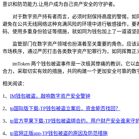
意识和防范能力,让用户成为自己资产安全的守护者。
对于数字资产持有者而言，必须时刻保持高度的警惕，如
避免在公共无线网络这种充满风险的环境中进行敏感操作，要
码、使用多重身份验证等措施，就如同为钱包加上了一道道坚
监管部门在数字资产领域也扮演着至关重要的角色，应该
市场秩序，通过严厉打击各类数字资产犯罪行为，如同挥舞正
imToken 两个钱包被盗事件是一次极其惨痛的教训
合力，采取切实有效的措施，共同构建一个更加安全可靠的数
相关阅读：
1、
IM钱包被盗，敲响数字资产安全警钟
2、
tp国际版下载-TP钱包被盗立案后，资金能否找回？
3、
tp官方苹果下载-TP钱包被盗绑合约，用户财产安全谁来守
4、
tp官网正版app-TP钱包被盗的原因及防范措施