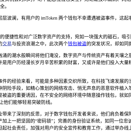
全。
波澜，有用户的 imToken 两个钱包不幸遭遇被盗事件，这
其操作的便捷性和对广泛数字资产的支持，宛如一块强大的磁石，
的
交易
与投资浪潮之中，此次两个
钱包被盗
的突发状况，却如同
汹涌的潮水般瞬间将他们淹没，数字资产与传统资产有着天壤之
许是用户历经漫长岁月辛苦积累的财富，又或许是他们投入大量
事件的经验来看，可能是多种因素交织所致，在科技飞速发展的
种阴险手段，如精心策划的网络攻击、悄无声息的恶意软件植入
是被盗的重要诱因，在不安全的网络环境中随意操作钱包，就如
让他们能够轻易突破防线。
资产行业带来了深刻的反思，对于数字钱包开发者来说，他们肩负
产加上一把坚固的“密码锁”；完善的身份验证系统，如同一位忠
担起社会责任，加强对用户的安全宣传和教育工作，通过举办线