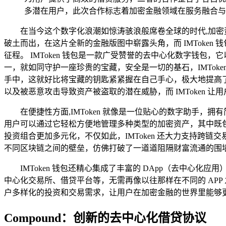
多潜在用户，此次合作标志着加密金融领域在服务融合与
在当今这个数字化浪潮如惊涛骇浪般席卷全球的时代,加
破土而出，在这片全新的金融版图中崭露头角，而 IMToken 
征程。 IMToken 钱包是一款广受赞誉的去中心化数字钱包，
一，就如同守护一座珍贵的宝藏，安全是一切的基石，IMTo
手中，这就好比将宝藏的钥匙紧紧握在自己手心，极大地提高
以及被恶意攻击导致资产被盗取的潜在威胁，而 IMToken
在便捷性方面,IMToken 就像是一位贴心的数字助手
用户可以通过它轻松方便地管理多种类型的加密资产，其中既包括
投资组合更加多元化，不仅如此，IMToken 还大力支持
不同区块链之间的壁垒，仿佛打破了一道道阻隔财富流通的围
IMToken 钱包还精心集成了丰富的 DApp（去中
中心化交易所、借贷平台等，无需再像以往那样在不同的 AP
户多样化的投资和交易需求，让用户在加密金融的世界里能够
Compound：创新的去中心化借贷协议