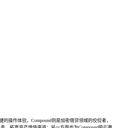
的操作体验，Compound则是加密借贷领域的佼佼者，
务，拓宽资产增值渠道；另一方面也为Compound吸引更