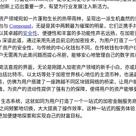
创新上迈出重要一步，有望为行业发展注入新活力。
密资产领域宛如一片蓬勃生长的热带雨林，呈现出一派生机盎然的
钱包与
Compound
，无疑是其中两颗最为璀璨的明星，它们正携手
它以其卓越的
安全性
、便捷性和丰富的多功能性声名远扬，在加密
ken 深谙此道，通过采用先进且前沿的加密技术，为用户打造了
了资产的安全性，与传统的中心化钱包不同，在传统钱包中用户
 让用户无需再为此类问题而提心吊胆，能够安心地管理自己的数字资
，拥有简洁直观的界面，无论是刚踏入加密资产领域的新手小白，
比特币、以太坊等处于加密世界核心地位的主流币种，也涵盖了众多
跨链交易，仿佛为用户搭建了一座跨越不同区块链网络的桥梁，让用
墙，为资产的流动性提供了强有力的保障，使得用户的资产能够
心化应用）生态系统，这就如同为用户打造了一个一站式的加密金融
P 之间频繁地切换，大大提高了操作效率，这种一站式的服务体
更加便捷地探索和实现自己的财富目标。