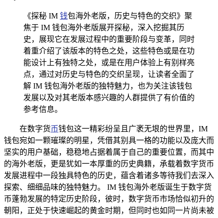
《探秘 IM
钱
包海外老版，历史与特色的交织》聚
焦于 IM 钱包海外老版展开探秘，深入挖掘其历
史，展现它在发展过程中的重要阶段与变革，同时
着重介绍了该版本的特色之处，这些特色或是在功
能设计上有独特之处，或是在用户体验上有别样亮
点，通过对历史与特色的交织呈现，让读者全面了
解 IM 钱包海外老版的独特魅力，也为关注该钱包
发展以及对其老版本感兴趣的人群提供了有价值的
参考信息。
在数字货
币
钱包这一精彩纷呈且广袤无垠的世界里，IM
钱包宛如一颗璀璨的明星，凭借其别具一格的功能以及庞大而
坚实的用户基础，稳稳地占据着属于自己的重要位置，而其中
的海外老版，更是犹如一本厚重的历史典籍，承载着数字货币
发展进程中一段独具特色的历史，蕴含着诸多等待我们去深入
探索、细细品味的独特魅力。 IM 钱包海外老版诞生于数字货
币蓬勃发展的特定历史阶段，彼时，数字货币市场恰似初升的
朝阳，正处于快速崛起的黄金时期，但同时也如同一片尚未被