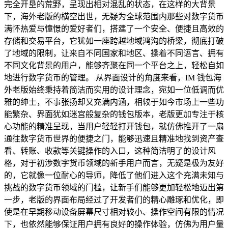
完全开垦的荒野，呈现出相对混乱的状态，在这样的大背景
下，海外老版的横空出世，无疑为全球范围内那些对数字货币
满怀热爱与憧憬的爱好者们，搭建了一个安全、便捷且高效的
存储和交易平台，它犹如一座跨越地域鸿沟的桥梁，彻底打破
了地域的限制，让来自不同国家和地区、操着不同语言、拥有
不同文化背景的用户，能够齐聚在同一个平台之上，轻松自如
地进行数字货币的管理。 从界面设计的角度来看，IM 钱包海
外老版始终秉持着简洁而实用的设计理念，宛如一位低调而优
雅的绅士，不事张扬却又充满内涵，相较于如今市场上一些功
能繁杂、界面犹如迷宫般复杂的钱包版本，老版更加专注于核
心功能的精准呈现，当用户轻轻打开钱包，就仿佛推开了一扇
通往数字货币世界的便捷之门，能够迅速且精准地找到资产查
看、转账、收款等关键操作的入口，这种简洁明了的设计风
格，对于初涉数字货币领域的新手用户而言，无疑是极为友好
的，它就像一位耐心的导师，降低了他们进入这个充满未知与
挑战的数字货币领域的门槛，让新手们能够更加轻松地迈出第
一步，老版的界面布局经过了开发者们的精心雕琢和优化，即
使是在早期移动设备屏幕尺寸相对较小、操作空间有限的情况
下，也依然能够保证用户拥有良好的操作体验，仿佛为用户量