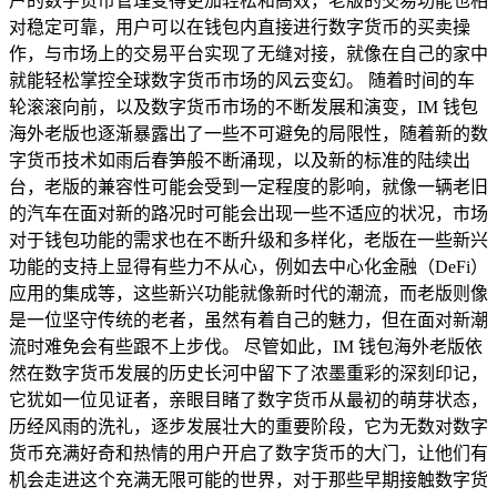
户的数字货币管理变得更加轻松和高效，老版的交易功能也相
对稳定可靠，用户可以在钱包内直接进行数字货币的买卖操
作，与市场上的交易平台实现了无缝对接，就像在自己的家中
就能轻松掌控全球数字货币市场的风云变幻。 随着时间的车
轮滚滚向前，以及数字货币市场的不断发展和演变，IM 钱包
海外老版也逐渐暴露出了一些不可避免的局限性，随着新的数
字货币技术如雨后春笋般不断涌现，以及新的标准的陆续出
台，老版的兼容性可能会受到一定程度的影响，就像一辆老旧
的汽车在面对新的路况时可能会出现一些不适应的状况，市场
对于钱包功能的需求也在不断升级和多样化，老版在一些新兴
功能的支持上显得有些力不从心，例如去中心化金融（DeFi）
应用的集成等，这些新兴功能就像新时代的潮流，而老版则像
是一位坚守传统的老者，虽然有着自己的魅力，但在面对新潮
流时难免会有些跟不上步伐。 尽管如此，IM 钱包海外老版依
然在数字货币发展的历史长河中留下了浓墨重彩的深刻印记，
它犹如一位见证者，亲眼目睹了数字货币从最初的萌芽状态，
历经风雨的洗礼，逐步发展壮大的重要阶段，它为无数对数字
货币充满好奇和热情的用户开启了数字货币的大门，让他们有
机会走进这个充满无限可能的世界，对于那些早期接触数字货