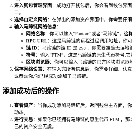
进入钱包管理界面
：成功打开钱包后，你会看到钱包界面左
口。
选择自定义网络
：在弹出的添加资产界面中，你需要仔细
输入马蹄链网络信息
：
网络名称
：你可以输入“Fantom”或者“马蹄链
RPC URL
：这是马蹄链的远程过程调用地址，你可以
链 ID
：马蹄链的链 ID 是
，你需要准确无误地输
250
符号
：输入“FTM”，这是马蹄链的原生代币符号,
区块浏览器
：你可以输入马蹄链的官方区块浏览器
保存网络设置
：在输入完所有信息后，你需要仔细、认真地
么恭喜你,你已经成功添加了马蹄链。
添加成功后的操作
查看资产
：当你成功添加马蹄链后，返回钱包主界面，你
动态。
进行交易
：如果你已经拥有马蹄链的原生代币 FTM ，
己的资产安全无虞。