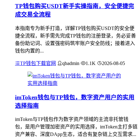
TP钱包购买USDT新手实操指南，安全便捷完
成交易全流程
本指南专为新手打造，详解TP钱包购买USDT的安全便
捷全流程，新手需先完成TP钱包的注册登录，务必妥善
备份助记词、设置强密码筑牢账户安全防线；接着进入
钱包内置的...
TP钱包下载官网
qbadmin
1.1K
2026-08-05
imToken钱包与TP钱包，数字资产用户的实用
选择指南
imToken与TP钱包作为数字资产领域的主流非托管钱
包，是用户管理加密资产的实用选择，imToken主打多链
资产兼容、深度DApp生态，适合有复杂链上交互需求...