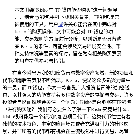
本文围绕“Kisho 在 TP 钱包能否购买”这一问题展
开，结合 tp 钱包手机下载相关背景，TP 钱包是常
被使用的工具，用户
或
许关心能否在其中完成对
Kisho 的购买操作，文中可能会对 TP 钱包的功
能、交易规则等方面进行分析，以判断是否具备购
买 Kisho 的条件，可能会涉及交易环境安全性、币
种支持情况等要素的探讨，旨在为有相关购买意愿
的用户提供参考与指引。
在当今瞬息万变的加密货币与数字资产领域，新的项目和
代币如雨后春笋般不断涌现，Kisho，便是这众多新兴力量中
的一员，而TP钱包，作为一款备受广大投资者青睐的加密钱
包，以其强大的功能支持着多种数字资产的存储与交易，许多
投资者自然而然地会关注一个问题：Kisho是否能够在TP钱包
中进行购买呢？ 我们有必要深入了解一下Kisho究竟是什么，
Kisho很可能是一个新兴的加密项目代币，这类代币往往有着
独特的技术特色、丰富的应用场景或者充满吸引力的社区愿
景，并非所有的代币都有机会在主流钱包中进行交易，尽管