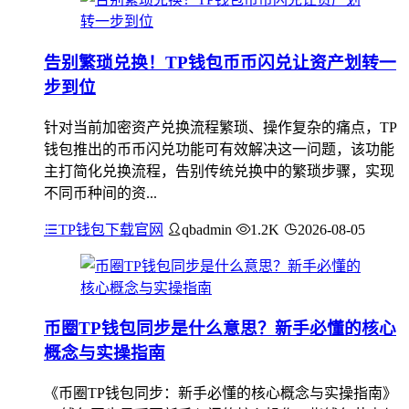
告别繁琐兑换！TP钱包币币闪兑让资产划转一
步到位
针对当前加密资产兑换流程繁琐、操作复杂的痛点，TP
钱包推出的币币闪兑功能可有效解决这一问题，该功能
主打简化兑换流程，告别传统兑换中的繁琐步骤，实现
不同币种间的资...
TP钱包下载官网
qbadmin
1.2K
2026-08-05
币圈TP钱包同步是什么意思？新手必懂的核心
概念与实操指南
《币圈TP钱包同步：新手必懂的核心概念与实操指南》