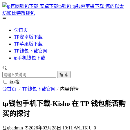
首页
TP安卓版下载
TP苹果版下载
TP钱包下载官网
tp手机钱包下载
搜 索
昼/夜
首页
TP钱包下载官网
内容详情
tp钱包手机下载-Kisho 在 TP 钱包能否购
买的探讨
qbadmin
2026年03月28日 19:11
1.1K
0