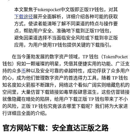
本文聚焦于tokenpocket中文版即正版TP钱包，对其
下载途径
展开全面解析，详细介绍各种可能的获取
方式，使读者能清晰了解不同渠道的特点与操作要
点，帮助用户安全、准确地下载到正版TP钱包，
避免因渠道选择不当面临安全风险或下载到非正版
应用，为用户使用TP钱包提供关键的下载指引。
在当今蓬勃发展的数字资产领域，TP 钱包（TokenPocket
钱包）宛如一颗璀璨的明星，凭借其便捷实用的功能、广泛支
持的众多
币
种以及安全可靠的卓越特性，成功俘获了众多用户
的心，成为他们管理数字资产的首选得力工具，随着 TP 钱包
知名度如火箭般不断蹿升，网络这个看似广阔实则暗藏危机的
空间里，大量仿冒下载链接如毒草般肆意滋生，这些仿冒链接
就像隐藏在暗处的陷阱，给用户下载正版 TP 钱包带来了不小
的风险，正版 TP 钱包究竟该去哪里下载呢？我们将为大家进
行详细且全面的介绍。
官方网站下载：安全直达正版之路