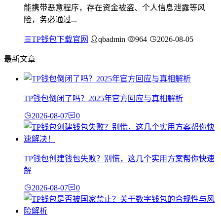
能携带恶意程序，存在资金被盗、个人信息泄露等风
险，务必通过...
TP钱包下载官网
qbadmin
964
2026-08-05
最新文章
TP钱包倒闭了吗？2025年官方回应与真相解析
2026-08-07
0
TP钱包创建钱包失败？别慌，这几个实用方案帮你快速
解
2026-08-07
0