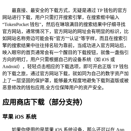
最直接、最安全的下载方式，无疑是通过 TP 钱包的官方
网站进行下载，用户只需打开搜索引擎，在搜索框中输入
“TokenPocket 钱包”，然后在琳琅满目的搜索结果中仔细寻找
官方网站，通常情况下，官方网站的网址会有明显的标识，比
如网站名称旁边可能会有“官方”“认证”等字样，而且在搜索引
擎的搜索结果中往往排名较为靠前，当成功进入官方网站后，
映入眼帘的首页通常会有一个醒目的下载按钮，就像一盏指引
方向的明灯，用户只需根据自己的设备系统（如 iOS 或
Android），轻轻点击相应的下载选项，即可开启正版 TP 钱包
的下载之旅，通过官方网站下载，就如同为自己的数字资产加
上了一层坚固的保护罩，能够最大程度地避免下载到盗版或被
恶意修改的钱包应用,全方位保障用户的资产安全。
应用商店下载（部分支持）
苹果 iOS 系统
如果你使用的是苹果 iOS 系统设备，那么还可以在 App