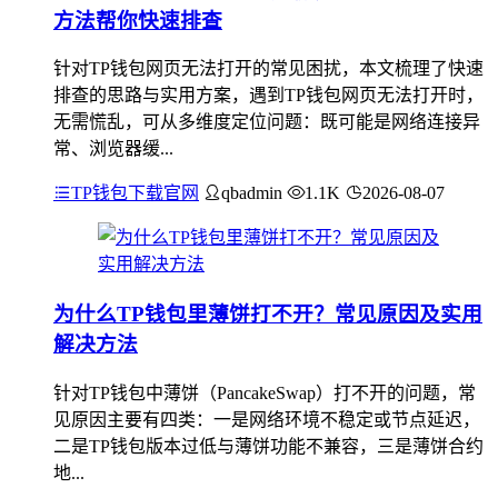
方法帮你快速排查
针对TP钱包网页无法打开的常见困扰，本文梳理了快速
排查的思路与实用方案，遇到TP钱包网页无法打开时，
无需慌乱，可从多维度定位问题：既可能是网络连接异
常、浏览器缓...
TP钱包下载官网
qbadmin
1.1K
2026-08-07
为什么TP钱包里薄饼打不开？常见原因及实用
解决方法
针对TP钱包中薄饼（PancakeSwap）打不开的问题，常
见原因主要有四类：一是网络环境不稳定或节点延迟，
二是TP钱包版本过低与薄饼功能不兼容，三是薄饼合约
地...