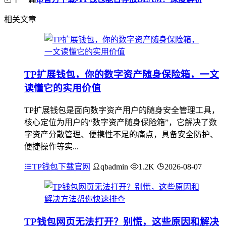
相关文章
TP扩展钱包，你的数字资产随身保险箱，一文
读懂它的实用价值
TP扩展钱包是面向数字资产用户的随身安全管理工具，
核心定位为用户的“数字资产随身保险箱”，它解决了数
字资产分散管理、便携性不足的痛点，具备安全防护、
便捷操作等实...
TP钱包下载官网
qbadmin
1.2K
2026-08-07
TP钱包网页无法打开？别慌，这些原因和解决