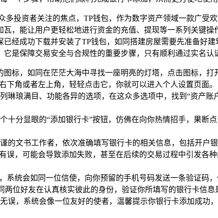
众多投资者关注的焦点，TP钱包，作为数字资产领域一款广受
瓦，能让用户更轻松地进行资金的充值、提现等一系列关键操作
保已经成功下载并安装了TP钱包，如同搭建房屋需要先准备好建
，它是保障交易安全与合规性的重要步骤，只有顺利通过实名认
的图标，如同在茫茫大海中寻找一座明亮的灯塔，点击图标，打
的右下角或者左上角，轻轻点击它，你就可以进入个人设置页面。
列琳琅满目、功能各异的选项，在这众多选项中，找到“资产账户
个十分显眼的“添加银行卡”按钮，仿佛在向你热情招手，果断
谨的文书工作者，依次准确填写银行卡的相关信息，包括开户银
息有误，可能会导致添加失败，甚至在后续的交易过程中引发各
时，系统会如同一位信使，向你预留的手机号码发送一条验证码，
如同两位好友在认真核实彼此的身份，验证你所填写的银行卡信息
无误，系统会像一位友好的使者，温馨提示你银行卡添加成功，