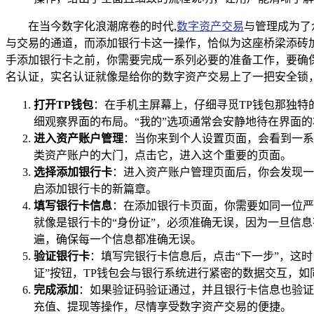
在当今数字化浪潮席卷的时代,
数字资产交易
与管理成为了
与交易的通道，而添加银行卡这一操作，恰似为这座桥梁添砖加
手添加银行卡之前，你需要完成一系列必要的准备工作，要确
名认证，实名认证就像是给你的数字资产交易上了一把安全锁
打开TP钱包
：在手机主屏幕上，仔细寻觅TP钱包那独特
细观察界面的布局。“我的”选项通常会安静地待在界面
进入资产账户管理
：当你来到个人设置页面，会看到一系
类资产账户的大门，点击它，进入这个重要的页面。
选择添加银行卡
：进入资产账户管理页面后，你会发现一
启添加银行卡的新篇章。
填写银行卡信息
：在添加银行卡页面，你需要如同一位严
就像是银行卡的“身份证”，必须准确无误，因为一旦信
遍，确保每一个信息都准确无误。
验证银行卡
：填写完银行卡信息后，点击“下一步”，这
证”按钮，TP钱包会与银行系统进行紧密的数据交互，
完成添加
：如果验证码验证通过，并且银行卡信息也验证
充值、提现等操作，尽情享受数字资产交易的便捷。