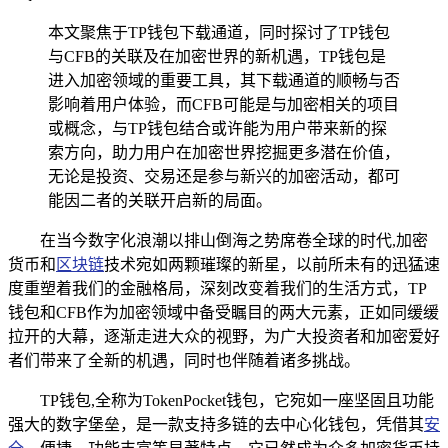
本文聚焦于TP钱包下载通道，同时探讨了TP钱包
与CFB的关联及在加密世界的新机遇，TP钱包是
进入加密领域的重要工具，其下载通道的顺畅与否
影响着用户体验，而CFB可能是与加密相关的项目
或概念，与TP钱包结合或许能为用户带来新的探
索方向，助力用户在加密世界挖掘更多潜在价值，
无论是投资、交易还是参与新兴的加密活动，都可
能因二者的关联开启新的局面。
在当今数字化浪潮以排山倒海之势席卷全球的时代,加密
货币和
区块链
技术宛如两颗璀璨的新星，以前所未有的迅猛速
度重塑着我们的金融格局，深刻改变着我们的生活方式，TP
钱包和CFB作为加密领域中备受瞩目的两大元素，正如同缓缓
拉开的大幕，逐渐走进大众的视野，为广大投资者和加密爱好
者们带来了全新的机遇，同时也伴随着诸多挑战。
TP钱包,全称为TokenPocket钱包，它宛如一座坚固且功能
强大的数字堡垒，是一款支持多链的去中心化钱包，凭借其
安