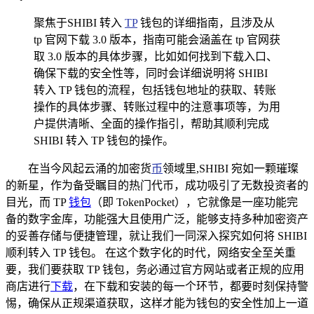
聚焦于SHIBI 转入
TP
钱包的详细指南，且涉及从
tp 官网下载 3.0 版本，指南可能会涵盖在 tp 官网获
取 3.0 版本的具体步骤，比如如何找到下载入口、
确保下载的安全性等，同时会详细说明将 SHIBI
转入 TP 钱包的流程，包括钱包地址的获取、转账
操作的具体步骤、转账过程中的注意事项等，为用
户提供清晰、全面的操作指引，帮助其顺利完成
SHIBI 转入 TP 钱包的操作。
在当今风起云涌的加密货
币
领域里,SHIBI 宛如一颗璀璨
的新星，作为备受瞩目的热门代币，成功吸引了无数投资者的
目光，而 TP
钱包
（即 TokenPocket），它就像是一座功能完
备的数字金库，功能强大且使用广泛，能够支持多种加密资产
的妥善存储与便捷管理，就让我们一同深入探究如何将 SHIBI
顺利转入 TP 钱包。 在这个数字化的时代，网络安全至关重
要，我们要获取 TP 钱包，务必通过官方网站或者正规的应用
商店进行
下载
，在下载和安装的每一个环节，都要时刻保持警
惕，确保从正规渠道获取，这样才能为钱包的安全性加上一道