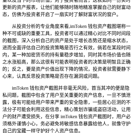
量以及当下的市场价值，对于投资者而言，这就如同一份实时
更新的资产报表，让他们能够随时随地精准掌握自己的财富动
态，仿佛为投资者开启了一扇实时了解财富状况的窗户。
从投资分析的专业角度来看,imToken 钱包资产截图堪称一
种不可或缺的重要工具，投资者可以通过精心对比不同时间段
的截图，深入分析自己的资产是处于增长态势还是缩水状态，
进而全面评估自己的投资策略是否行之有效，倘若在某段时间
内，某一种加密货币的持有量稳步增加，同时其市场价值也随
之水涨船高，那么这很有可能表明投资者的决策是明智且正确
的；反之，要是资产价值出现下降的情况，投资者就需要静下
心来，认真反思投资策略是否存在漏洞或问题。
imToken 钱包资产截图并非毫无风险，首当其冲的便是隐
私问题，截图中包含了用户至关重要的资产信息，一旦不慎泄
露，极有可能给用户带来严重的安全隐患，一些居心叵测的不
法分子可能会利用这些信息，精心策划诈骗或盗窃活动，让用
户的财产遭受损失，在分享 imToken 钱包资产截图时，用户必
须格外谨慎小心，务必避免将敏感信息暴露给他人，就像守护
自己的宝藏一样守护好个人资产信息。