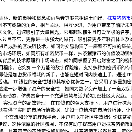
带雨林，新的币种和概念如雨后春笋般竞相破土而出，
抹茶猪猪币
且不可或缺的角色，相互关联、相互促进，为用户带来了前所未有
区文化，迅速吸引了大量目光，它那趣味横生且可爱至极的名字
人过目不忘，更像是一块强大的磁石，吸引着更多年轻群体以及
先进且成熟的区块链技术，如同为交易构建了一座坚不可摧的堡垒
的市场环境，如同所有加密货币一样，抹茶猪猪币的价值波动犹
背后的技术原理和市场动态，就如同掌握了开启财富之门的密码
密钱包应用程序，它宛如一个万能的数字保险箱，支持多种加密货币
即使是加密货币领域的新手，也能在短时间内快速上手，通过T
动。 TP钱包的安全性堪称其核心优势之一，它采用了多重加
这进一步增强了资产的安全性，如同为数字资产加上了一道双保
币动态，仿佛置身于一个充满智慧与活力的加密社区大家庭。 
，实现资产的高效管理，在TP钱包的强大支持下，用户进行抹
包还提供了实时的市场行情数据，犹如一位精准的市场分析师，让
了一个交流和分享的理想平台，用户可以在社区中热烈讨论抹茶
建议，这种浓厚的社区氛围，不仅有助于提高用户对抹茶猪猪币
大海，具有高度的不确定性和风险性，抹茶猪猪币虽然具有一定的