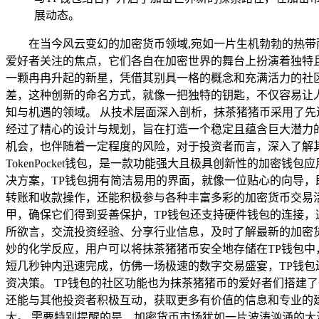
展动态。
在当今风云变幻的加密货币领域,宛如一片生机勃勃的热
爱好者关注的焦点，它们各自在加密世界的舞台上扮演着独特
一颗冉冉升起的新星，凭借其别具一格的概念和充满活力的社
差，这种创新的命名方式，就像一把独特的钥匙，不仅容易让
知与机遇的领域。 从技术层面深入剖析，抹茶猪猪币采用了
经过了精心的设计与规划，旨在打造一个稳定且蕴含巨大潜力
机会，也伴随着一定程度的风险，对于投资者而言，深入了解其
TokenPocket钱包，是一款功能强大且极具创新性的加
决方案，TP钱包拥有简洁易用的界面，就像一位贴心的向导，
转账和收款操作，还能积极参与各种丰富多彩的加密货币交易活
甲，确保它们得到妥善保护，TP钱包还支持硬件钱包的连接，
所欲言，交流投资经验、分享行业信息，及时了解最新的加密货
妙的化学反应，用户可以将抹茶猪猪币安全地存储在TP钱包中
短几秒钟内迅速完成，仿佛一场极速的数字交易盛宴，TP钱
资决策。 TP钱包的社区功能也为抹茶猪猪币的爱好者们搭建
还能与其他投资者积极互动，获取更多有价值的信息和专业的
大。 需要特别提醒的是，加密货币市场犹如一片波涛汹涌的