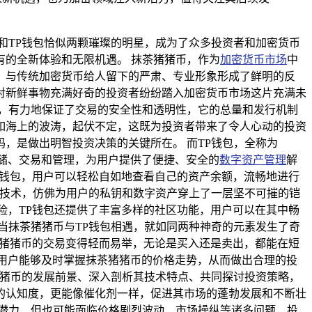
和TP钱包恰似两颗璀璨的明星，成为了众多投资者和加密货币
的全新体验和无限机遇。 抹茶猪猪币，作为
加密货币市场
中
，与传统加密货币给人留下的严肃、专业形象形成了鲜明的反
对新鲜事物充满好奇的投资者纷纷踏入加密货币市场这片充满未
，有力地保证了交易的安全性和透明性，它的总量和发行机制
如海上的波涛，起伏不定，这既为投资者带来了令人心动的投资
，是做出明智投资决策的关键所在。 而TP钱包，全称为
的存储、交易和管理，为用户提供了便捷、安全的
数字资产管理
解
P钱包，用户可以轻松自如地查看自己的资产余额，流畅地进行
密技术，仿佛为用户的私钥和数字资产穿上了一层坚不可摧的铠
险，TP钱包还提供了丰富多样的社区功能，用户可以在其中畅
当抹茶猪猪币与TP钱包相遇，就如同两种神奇的元素发生了奇
茶猪猪币的交易变得轻而易举，无论是买入还是卖出，都能在短
用户能够及时掌握抹茶猪猪币的价格走势，从而做出合理的投
猪猪币的发展前景、深入剖析其技术特点、共同探讨投资策略，
的认知度，更能像催化剂一样，促进其市场的蓬勃发展和不断壮
潜力，但也可能面临价格剧烈波动、市场操纵等诸多问题，投