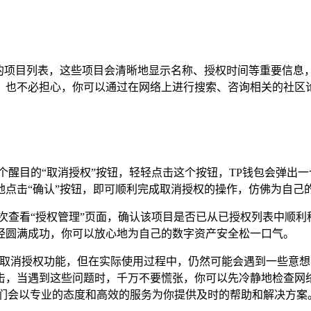
权的项目列表，这些项目会清晰地显示名称、授权时间等重要信息
，也不必担心，你可以通过在网络上进行搜索、咨询相关的社区
个醒目的“取消授权”按钮，轻轻点击这个按钮，TP钱包会弹出
地点击“确认”按钮，即可顺利完成取消授权的操作，仿佛为自己
次查看“授权管理”页面，确认该项目是否已从已授权列表中顺利
经圆满成功，你可以放心地为自己的数字资产安全松一口气。
化取消授权功能，但在实际使用过程中，仍然可能会遇到一些意
击，当遇到这些问题时，千万不要慌张，你可以先冷静地检查网
他们会以专业的态度和高效的服务为你提供及时的帮助和解决方案