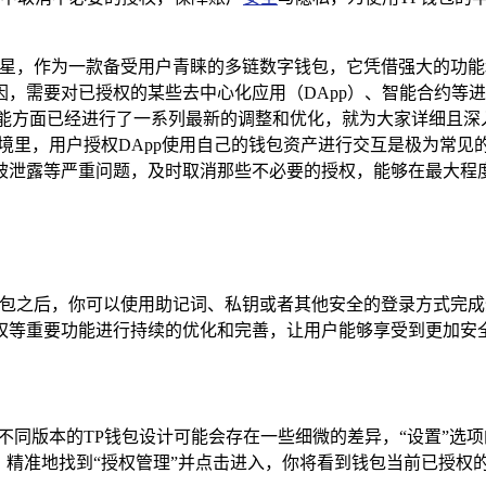
的明星，作为一款备受用户青睐的多链数字钱包，它凭借强大的功
，需要对已授权的某些去中心化应用（DApp）、智能合约等
能方面已经进行了一系列最新的调整和优化，就为大家详细且深入
境里，用户授权DApp使用自己的钱包资产进行交互是极为常见
被泄露等严重问题，及时取消那些不必要的授权，能够在最大程
钱包之后，你可以使用助记词、私钥或者其他安全的登录方式完成
权等重要功能进行持续的优化和完善，让用户能够享受到更加安
由于不同版本的TP钱包设计可能会存在一些细微的差异，“设置”
，精准地找到“授权管理”并点击进入，你将看到钱包当前已授权的