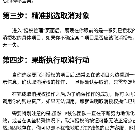
息的神秘宝典。
第三步：精准挑选取消对象
进入“授权管理”页面后，展现在你眼前的是一系列已授
消授权的具体项目，如果你不确定某个项目是否应该取消授权
无一失。
第四步：果断执行取消行动
当你选定要取消授权的项目后,通常会在该项目旁边看到一
示信息，确认取消授权的操作，一旦你确认要取消，只需坚定
在完成取消授权操作之后,为了确保操作的成功，你可以再
调用你的钱包资产，如果无法调用，那就说明取消授权操作已
需要特别注意的是,虽然TP钱包团队一直在不断努力地优
效，或者在某些特殊情况下，取消授权的按钮可能无法正常点
然顽固地存在，你可以毫不犹豫地联系TP钱包的官方客服，