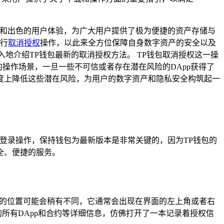
能和出色的用户体验，为广大用户提供了极为便捷的资产存储与
进行
取消授权
操作，以此来全方位保障自身数字资产的安全以及
地介绍TP钱包最新的取消授权方法。 TP钱包取消授权这一操
的操作场景，一旦一些不可信或者存在潜在风险的DApp获得了
度上降低这些潜在风险，为用户的数字资产和隐私安全构筑起一
登录操作，保持钱包为最新版本是非常关键的，因为TP钱包的
全、便捷的服务。
选项的位置可能会稍有不同，它通常会出现在界面的左上角或者右
所有DApp和合约等详细信息，仿佛打开了一本记录着授权信