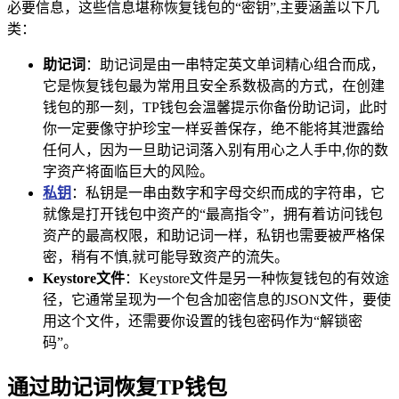
必要信息，这些信息堪称恢复钱包的“密钥”,主要涵盖以下几
类：
助记词
：助记词是由一串特定英文单词精心组合而成，
它是恢复钱包最为常用且安全系数极高的方式，在创建
钱包的那一刻，TP钱包会温馨提示你备份助记词，此时
你一定要像守护珍宝一样妥善保存，绝不能将其泄露给
任何人，因为一旦助记词落入别有用心之人手中,你的数
字资产将面临巨大的风险。
私钥
：私钥是一串由数字和字母交织而成的字符串，它
就像是打开钱包中资产的“最高指令”，拥有着访问钱包
资产的最高权限，和助记词一样，私钥也需要被严格保
密，稍有不慎,就可能导致资产的流失。
Keystore文件
：Keystore文件是另一种恢复钱包的有效途
径，它通常呈现为一个包含加密信息的JSON文件，要使
用这个文件，还需要你设置的钱包密码作为“解锁密
码”。
通过助记词恢复TP钱包