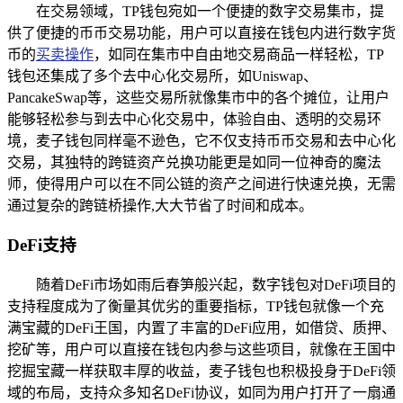
在交易领域，TP钱包宛如一个便捷的数字交易集市，提
供了便捷的币币交易功能，用户可以直接在钱包内进行数字货
币的
买卖操作
，如同在集市中自由地交易商品一样轻松，TP
钱包还集成了多个去中心化交易所，如Uniswap、
PancakeSwap等，这些交易所就像集市中的各个摊位，让用户
能够轻松参与到去中心化交易中，体验自由、透明的交易环
境，麦子钱包同样毫不逊色，它不仅支持币币交易和去中心化
交易，其独特的跨链资产兑换功能更是如同一位神奇的魔法
师，使得用户可以在不同公链的资产之间进行快速兑换，无需
通过复杂的跨链桥操作,大大节省了时间和成本。
DeFi支持
随着DeFi市场如雨后春笋般兴起，数字钱包对DeFi项目的
支持程度成为了衡量其优劣的重要指标，TP钱包就像一个充
满宝藏的DeFi王国，内置了丰富的DeFi应用，如借贷、质押、
挖矿等，用户可以直接在钱包内参与这些项目，就像在王国中
挖掘宝藏一样获取丰厚的收益，麦子钱包也积极投身于DeFi领
域的布局，支持众多知名DeFi协议，如同为用户打开了一扇通