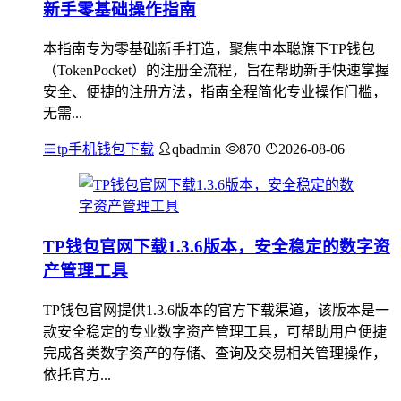
新手零基础操作指南
本指南专为零基础新手打造，聚焦中本聪旗下TP钱包
（TokenPocket）的注册全流程，旨在帮助新手快速掌握
安全、便捷的注册方法，指南全程简化专业操作门槛，
无需...
tp手机钱包下载
qbadmin
870
2026-08-06
TP钱包官网下载1.3.6版本，安全稳定的数字资
产管理工具
TP钱包官网提供1.3.6版本的官方下载渠道，该版本是一
款安全稳定的专业数字资产管理工具，可帮助用户便捷
完成各类数字资产的存储、查询及交易相关管理操作，
依托官方...