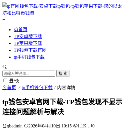
首页
TP安卓版下载
TP苹果版下载
TP钱包下载官网
tp手机钱包下载
搜 索
昼/夜
首页
tp手机钱包下载
内容详情
tp钱包安卓官网下载-TP钱包发现不显示
连接问题解析与解决
qbadmin
2026年04月10日 10:15
1.1K
0