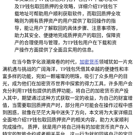
及TP钱包取回质押的全攻略，详细介绍TP钱包下
载地址可帮助用户顺利获取软件，而取回质押全攻
略则为拥有质押资产的用户提供了取回操作的指
导，能让用户了解取回的具体步骤、注意事项等，
助力其安全、便捷地完成质押资产的取回，保障资
产的合理使用与管理，为TP钱包用户在下载和资
产操作方面提供了全面且实用的信息。
在当今数字化浪潮席卷的时代，
加密货币
领域犹如一片充
满机遇与挑战的广阔海洋，TP钱包凭借其卓越的便捷性和丰
富多样的功能，宛如一颗璀璨的明珠，吸引了众多用户的目
光，成为他们在加密货币世界中探索的得力工具，许多用户会
充分利用TP钱包提供的质押功能，将自己的加密货币资产投
入其中，期望通过这种方式获取一定的收益，为自己的财富增
值，当需要取回质押资产时，部分用户可能会在操作过程中感
到困惑，就像在茫茫大海中迷失了方向，本文将为大家详细且
全面地介绍TP钱包取回质押资产的相关内容，助力大家顺利
完成操作。 质押，就是用户将自己持有的加密货币资产存入
特定的智能合约或者相关平台，这一行为就如同将自己的宝贝