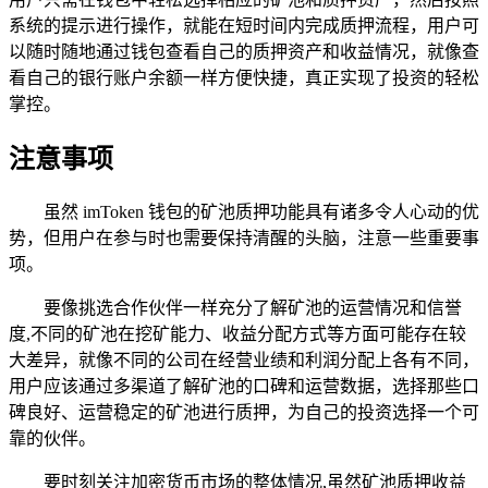
系统的提示进行操作，就能在短时间内完成质押流程，用户可
以随时随地通过钱包查看自己的质押资产和收益情况，就像查
看自己的银行账户余额一样方便快捷，真正实现了投资的轻松
掌控。
注意事项
虽然 imToken 钱包的矿池质押功能具有诸多令人心动的优
势，但用户在参与时也需要保持清醒的头脑，注意一些重要事
项。
要像挑选合作伙伴一样充分了解矿池的运营情况和信誉
度,不同的矿池在挖矿能力、收益分配方式等方面可能存在较
大差异，就像不同的公司在经营业绩和利润分配上各有不同，
用户应该通过多渠道了解矿池的口碑和运营数据，选择那些口
碑良好、运营稳定的矿池进行质押，为自己的投资选择一个可
靠的伙伴。
要时刻关注加密货币市场的整体情况,虽然矿池质押收益