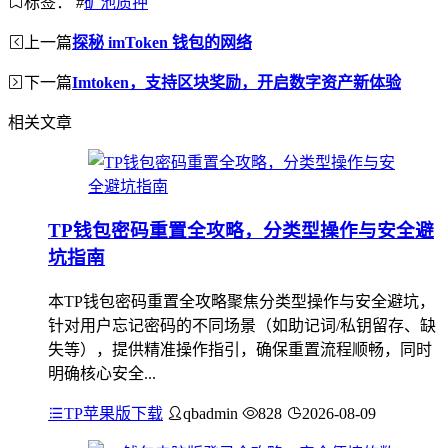
标签：
#
矿池质押
上一篇
探秘 imToken 钱包的网络
下一篇
Imtoken，支持区块奖励，开启数字资产新体验
相关文章
TP钱包密码重置全攻略，分类型操作与安全避
坑指南
本TP钱包密码重置全攻略聚焦分类型操作与安全避坑，
针对用户忘记密码的不同场景（如助记词/私钥留存、缺
失等），提供精准操作指引，确保重置流程顺畅，同时
明确核心安全...
TP苹果版下载
qbadmin
828
2026-08-09