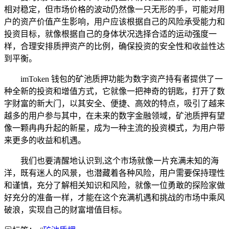
相对稳定，但市场价格的波动仍然像一只无形的手，可能对用
户的资产价值产生影响，用户应该根据自己的风险承受能力和
投资目标，就像根据自己的身体状况选择合适的运动强度一
样，合理安排质押资产的比例，确保投资的安全性和收益性达
到平衡。
imToken 钱包的矿池质押功能为数字资产持有者提供了一
种全新的投资和增值方式，它就像一把神奇的钥匙，打开了数
字财富的新大门，以其安全、便捷、高效的特点，吸引了越来
越多的用户参与其中，在未来的数字金融领域，矿池质押有望
像一颗冉冉升起的新星，成为一种主流的投资模式，为用户带
来更多的收益和机遇。
我们也要清醒地认识到,这个市场就像一片充满未知的海
洋，既有迷人的风景，也潜藏着各种风险，用户需要保持理性
和谨慎，充分了解相关知识和风险，就像一位勇敢的探险家做
好充分的准备一样，才能在这个充满机遇和挑战的市场中乘风
破浪，实现自己的财富增值目标。