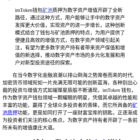
imToken钱包
矿池
质押为数字资产增值开辟了全新
路径，通过这种方式，用户能够让手中的数字资产
发挥更大价值，实现资产的进一步增长，这种创新
模式结合了钱包与矿池质押的特点，为用户提供了
便捷且高效的增值方式，在数字资产领域引起关
注，有望为更多数字资产持有者带来资产保值和增
值的新选择，推动数字资产市场的多元化发展和用
户对新型投资途径的探索。
在当今数字化金融浪潮以排山倒海之势席卷而来的时代,
加密货币领域宛如一片充满无限可能的创新蓝海，各种别出心
裁的投资与增值方式如璀璨星辰般不断涌现，imToken 钱包，
作为数字资产钱包领域一颗耀眼的明星，凭借其卓越的性能和
丰富的功能，赢得了全球众多投资者的青睐，而它所具备的
矿
池质押
功能，更是如同打开了一座财富宝库的钥匙，正逐渐成
为投资者们关注的核心焦点，为数字资产持有者开辟了一条前
所未有的增值康庄大道。