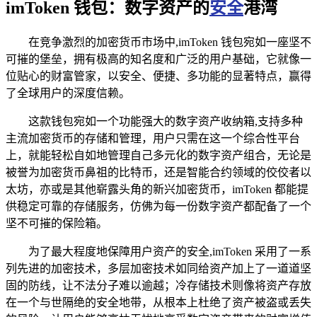
imToken 钱包：数字资产的
安全
港湾
在竞争激烈的加密货币市场中,imToken 钱包宛如一座坚不
可摧的堡垒，拥有极高的知名度和广泛的用户基础，它就像一
位贴心的财富管家，以安全、便捷、多功能的显著特点，赢得
了全球用户的深度信赖。
这款钱包宛如一个功能强大的数字资产收纳箱,支持多种
主流加密货币的存储和管理，用户只需在这一个综合性平台
上，就能轻松自如地管理自己多元化的数字资产组合，无论是
被誉为加密货币鼻祖的比特币，还是智能合约领域的佼佼者以
太坊，亦或是其他崭露头角的新兴加密货币，imToken 都能提
供稳定可靠的存储服务，仿佛为每一份数字资产都配备了一个
坚不可摧的保险箱。
为了最大程度地保障用户资产的安全,imToken 采用了一系
列先进的加密技术，多层加密技术如同给资产加上了一道道坚
固的防线，让不法分子难以逾越；冷存储技术则像将资产存放
在一个与世隔绝的安全地带，从根本上杜绝了资产被盗或丢失