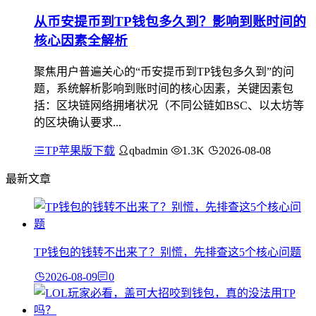
从币安提币到TP钱包多久到？影响到账时间的
核心因素全解析
聚焦用户普遍关心的“币安提币到TP钱包多久到”的问
题，系统解析影响到账时间的核心因素，关键因素包
括：区块链网络拥堵状况（不同公链如BSC、以太坊等
的区块确认要求...
TP苹果版下载
qbadmin
1.3K
2026-08-08
最新文章
TP钱包的钱转不出来了？别慌，先排查这5个核心问题
2026-08-09
0