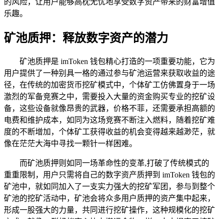
的风险，让用户能够高枕无忧地享受数字资产带来的财富增值
乐趣。
矿池质押：释放数字资产的潜力
矿池质押是 imToken 钱包精心打造的一项重要功能，它为
用户提供了一种别具一格的通过参与矿池运营来获取收益的途
径，在传统的加密货币挖矿模式中，个体矿工仿佛置身于一场
激烈的军备竞赛之中，需要投入大量的资金购买专业的挖矿设
备，这些设备就像昂贵的武器，价格不菲，还需要承担高额的
电费和维护成本，如同为这场竞赛不断注入燃料，随着挖矿难
度的不断增加，个体矿工获得收益的机会变得越来越渺茫，就
像在茫茫大海中寻找一颗针一样困难。
而矿池质押则如同一场革命性的变革,打破了传统模式的
重重限制，用户只需将自己的数字资产质押到 imToken 钱包的
矿池中，就如同加入了一支实力强大的挖矿军团，参与到整个
矿池的挖矿活动中，矿池会将众多用户质押的资产集中起来，
形成一股强大的力量，共同进行挖矿操作，这种规模化的挖矿