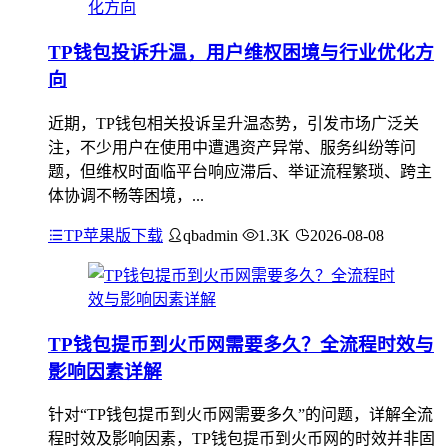
TP钱包投诉升温，用户维权困境与行业优化方
向
近期，TP钱包相关投诉呈升温态势，引发市场广泛关
注，不少用户在使用中遭遇资产异常、服务纠纷等问
题，但维权时面临平台响应滞后、举证流程繁琐、跨主
体协调不畅等困境，...
TP苹果版下载
qbadmin
1.3K
2026-08-08
TP钱包提币到火币网需要多久？全流程时效与
影响因素详解
针对“TP钱包提币到火币网需要多久”的问题，详解全流
程时效及影响因素，TP钱包提币到火币网的时效并非固