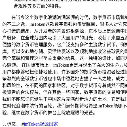
合规性等多方面的特性。
在当今这个数字化浪潮汹涌澎湃的时代，数字货币市场犹
的不二之选，imToken这款数字币钱包备受瞩目，很多人对它
心打造的结晶，从开发者的背景追根溯源，它本质上是源自中
户服务，在全球范围内吸引了大量用户的目光，收获了来自五湖
便捷的数字货币管理服务，它广泛支持多种主流数字货币，例如
库，可以安心地存储、灵活地发送以及顺利地接收这些珍贵的
完全掌握和管理这些至关重要的信息，这一独特的设计，如同
心遨游。 在国际市场上，imToken更是展现出了强大的
用户都能够轻松便捷地使用，许多国外的数字货币投资者经过慎
争激烈的全球数字币钱包市场中稳稳地占据了一席之地，成为
和风险性，在不同的国家和地区，对于数字货币有着截然不同
投资者的合法权益，但在其他一些国家，数字货币的交易和使用
我们不能忘记它诞生于中国这片充满创新活力的土地，它是我
在时代浪潮中航行的巨轮，我们满怀期待地希望imToken
验，继续在数字货币的舞台上绽放耀眼的光芒。
标签：
#
imToken起源国家