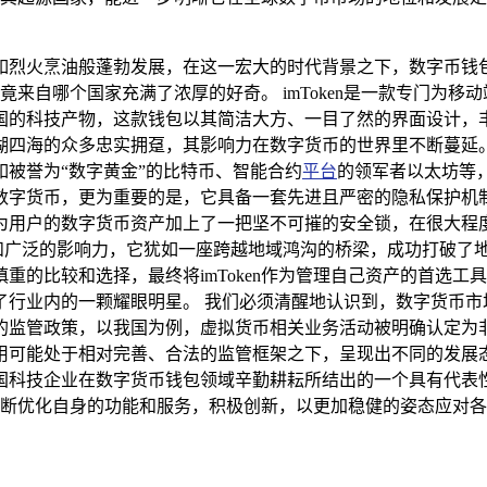
如烈火烹油般蓬勃发展，在这一宏大的时代背景之下，数字币钱
究竟来自哪个国家充满了浓厚的好奇。 imToken是一款专门为
国的科技产物，这款钱包以其简洁大方、一目了然的界面设计，
四海的众多忠实拥趸，其影响力在数字货币的世界里不断蔓延。 i
被誉为“数字黄金”的比特币、智能合约
平台
的领军者以太坊等，
数字货币，更为重要的是，它具备一套先进且严密的隐私保护机
为用户的数字货币资产加上了一把坚不可摧的安全锁，在很大程
生命力和广泛的影响力，它犹如一座跨越地域鸿沟的桥梁，成功打破
重的比较和选择，最终将imToken作为管理自己资产的首选
了行业内的一颗耀眼明星。 我们必须清醒地认识到，数字货币市
的监管政策，以我国为例，虚拟货币相关业务活动被明确认定为
可能处于相对完善、合法的监管框架之下，呈现出不同的发展态势。
国科技企业在数字货币钱包领域辛勤耕耘所结出的一个具有代表
能够不断优化自身的功能和服务，积极创新，以更加稳健的姿态应