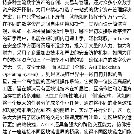
持多种主流数字资产的存储、交易与管理，还对众多小众数字
资产敞开怀抱，为用户精心打造了一站式的数字资产管理解决
方案，用户只需轻点几下屏幕，就能如同指挥千军万马一般，
在不同的数字资产之间自由切换和操作，其界面设计简洁直
观，犹如一本通俗易懂的操作手册，哪怕是初次接触数字资产
的新手用户，也能在短时间内迅速上手，轻松驾驭，imToken
在安全保障方面可谓是不遗余力，投入了大量的人力、物力和
财力，采用了多重加密技术和严密的安全防护机制，如同为用
户的数字资产加上了一把坚不可摧的锁，确保用户的数字资产
万无一失，安全无虞。 而 AELF（全称：Aelf Blockchain
Operating System），则是区块链世界中一颗冉冉升起的新
星，是一个高性能的区块链操作系统，它就像一位技艺高超的
工匠，旨在解决现有区块链技术在扩展性、互操作性和治理方
面存在的诸多难题，AELF 创新性地采用了侧链架构，就如同
将一个庞大的任务分解成多个小任务，通过将不同的业务逻辑
和功能精准地分配到不同的侧链上，实现了并行处理，这一创
举大大提高了区块链的交易处理速度和吞吐量，让区块链的运
行更加高效快捷，AELF 还具备强大的跨链交互能力，仿佛搭
建了一座连接不同区块链世界的桥梁，使得不同区块链之间能