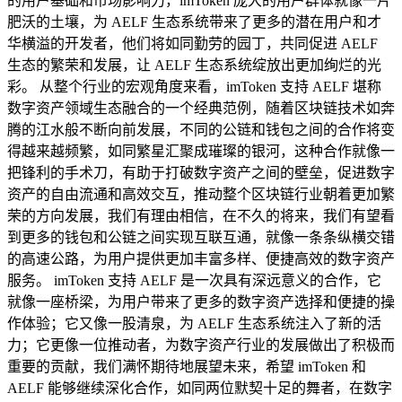
的用户基础和市场影响力，imToken 庞大的用户群体就像一片
肥沃的土壤，为 AELF 生态系统带来了更多的潜在用户和才
华横溢的开发者，他们将如同勤劳的园丁，共同促进 AELF
生态的繁荣和发展，让 AELF 生态系统绽放出更加绚烂的光
彩。 从整个行业的宏观角度来看，imToken 支持 AELF 堪称
数字资产领域生态融合的一个经典范例，随着区块链技术如奔
腾的江水般不断向前发展，不同的公链和钱包之间的合作将变
得越来越频繁，如同繁星汇聚成璀璨的银河，这种合作就像一
把锋利的手术刀，有助于打破数字资产之间的壁垒，促进数字
资产的自由流通和高效交互，推动整个区块链行业朝着更加繁
荣的方向发展，我们有理由相信，在不久的将来，我们有望看
到更多的钱包和公链之间实现互联互通，就像一条条纵横交错
的高速公路，为用户提供更加丰富多样、便捷高效的数字资产
服务。 imToken 支持 AELF 是一次具有深远意义的合作，它
就像一座桥梁，为用户带来了更多的数字资产选择和便捷的操
作体验；它又像一股清泉，为 AELF 生态系统注入了新的活
力；它更像一位推动者，为数字资产行业的发展做出了积极而
重要的贡献，我们满怀期待地展望未来，希望 imToken 和
AELF 能够继续深化合作，如同两位默契十足的舞者，在数字