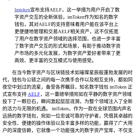
Imtoken
宣布支持AELF，这一举措为用户开启了数
字资产交互的全新体验，imToken作为知名的数字
钱包，其对AELF的支持意味着用户能在该平台上
更便捷地管理和交易AELF相关资产，这不仅拓宽
了用户在数字资产领域的选择范围，也进一步丰富
了数字资产交互的形式和场景，有助于推动数字资
产市场的多元化发展，为数字资产爱好者带来了更
高效、更丰富的交互模式与使用感受。
在当今数字资产与区块链技术如璀璨星辰般蓬勃发展的时
代，钱包与公链之间的每一次携手合作以及相互支持，都如同
夜空中划过的流星，备受各界瞩目，知名数字钱包 imToken 正
式宣布支持
AELF
，这一重磅举措宛如在平静的数字资产领域
投下了一颗巨石，瞬间激起层层涟漪，为整个领域注入了全新
的活力与无限的机遇。 imToken，作为一款在全球范围内声名
远扬的数字钱包，宛如一位忠诚可靠的守护者，凭借其卓越的
安全性、便捷的操作体验以及丰富多样的功能，赢得了广大用
户的深度信赖，它就像一个功能强大的数字资产宝库，不仅支