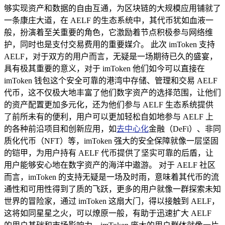
够实现资产和数据的自由互通，为区块链的大规模应用铺就了
一条康庄大道，在 AELF 的生态系统中，其代币犹如血液一
般，扮演着至关重要的角色，它激励着节点积极参与网络维
护，同时也是支付交易费用的重要媒介。 此次 imToken 支持
AELF，对于双方的用户而言，无疑是一场期待已久的盛宴，
具有极其重要的意义，对于 imToken 他们如今可以直接在
imToken 钱包这个安全可靠的港湾中存储、管理和交易 AELF
代币，这不仅极大地丰富了他们数字资产的选择范围，让他们
的资产配置更加多元化，还为他们参与 AELF 生态系统提供
了前所未有的便利，用户可以更加轻松自如地参与 AELF 上
的各种前沿项目和创新应用，如
去中心化
金融（DeFi）、非同
质化代币（NFT）等，imToken 强大的安全保障就像一层坚固
的铠甲，为用户持有 AELF 代币提供了坚实可靠的后盾，让
用户能够安心地在数字资产的海洋中遨游。 对于 AELF 社区
而言，imToken 的支持无疑是一场及时雨，意味着其代币的流
通性和可用性得到了质的飞跃，更多的用户就像一群探索未知
世界的冒险家，通过 imToken 这扇大门，得以接触到 AELF，
这将如同星星之火，可以燎原一般，有助于迅速扩大 AELF