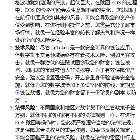
格波动犹如汹涌的海浪，起伏巨大，在赎回 EOS 的过程
中，EOS 的价格可能会发生意想不到的变化，这就如同
在航行中遭遇突如其来的风暴，可能会导致您的资产价
值受到影响，在进行赎回操作之前，您需要充分了解市
场行情，就像一位经验丰富的船长了解天气和海况一样,
做好全面的风险评估。
技术风险
：尽管 imToken 是一款安全可靠的钱包应用，
但数字货币交易领域始终存在着技术风险，例如黑客攻
击，就像一群潜伏的盗贼试图窃取您的财富；钱包被
盗，如同您的宝藏被他人非法掠夺，为了有效保障资产
安全，建议您设置强密码，开启多重身份验证等安全措
施，就像为您的数字城堡加上多道坚固的防线，定期
备
份
钱包数据，就像为您的财富留下一份珍贵的副本,以防
万一。
法律风险
：不同国家和地区对数字货币的监管政策千差
万别，就像不同的国家有不同的法律规则一样，在进行
EOS 赎回等操作时，您必须严格遵守当地的法律法规，
这是保障您合法权益的重要准则，如果违反相关规定，
可能会面临严重的法律风险，就像在法律的雷区中行走,