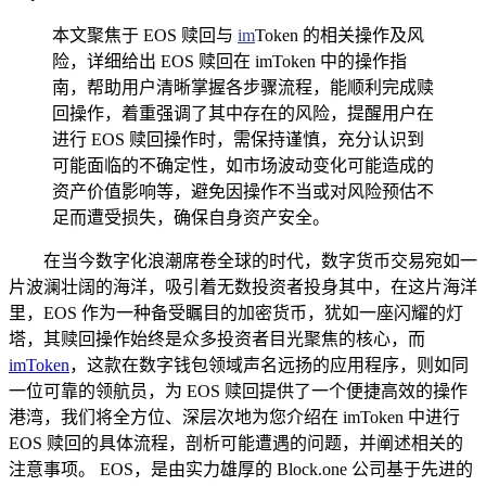
本文聚焦于 EOS 赎回与
im
Token 的相关操作及风
险，详细给出 EOS 赎回在 imToken 中的操作指
南，帮助用户清晰掌握各步骤流程，能顺利完成赎
回操作，着重强调了其中存在的风险，提醒用户在
进行 EOS 赎回操作时，需保持谨慎，充分认识到
可能面临的不确定性，如市场波动变化可能造成的
资产价值影响等，避免因操作不当或对风险预估不
足而遭受损失，确保自身资产安全。
在当今数字化浪潮席卷全球的时代，数字货币交易宛如一
片波澜壮阔的海洋，吸引着无数投资者投身其中，在这片海洋
里，EOS 作为一种备受瞩目的加密货币，犹如一座闪耀的灯
塔，其赎回操作始终是众多投资者目光聚焦的核心，而
imToken
，这款在数字钱包领域声名远扬的应用程序，则如同
一位可靠的领航员，为 EOS 赎回提供了一个便捷高效的操作
港湾，我们将全方位、深层次地为您介绍在 imToken 中进行
EOS 赎回的具体流程，剖析可能遭遇的问题，并阐述相关的
注意事项。 EOS，是由实力雄厚的 Block.one 公司基于先进的